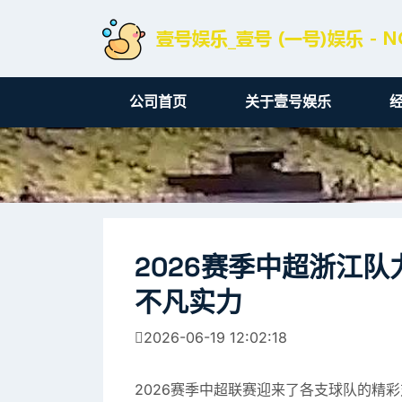
公司首页
关于壹号娱乐
2026赛季中超浙江
不凡实力
2026-06-19 12:02:18
2026赛季中超联赛迎来了各支球队的精