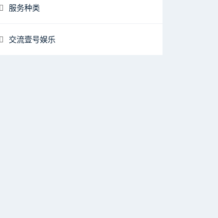
服务种类
交流壹号娱乐