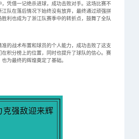
中，凭借一记绝杀进球，成功击败对手。这场比赛不
浙江队在落后情况下始终没有放弃，最终通过顽强拼
场胜利也成为了浙江队赛季中的转折点，鼓舞了全队
精准的战术布置和球员的个人能力，成功击败了这支
们在积分榜上的位置，同时也提升了球队的信心。赛
，也为最终的辉煌奠定了基础。