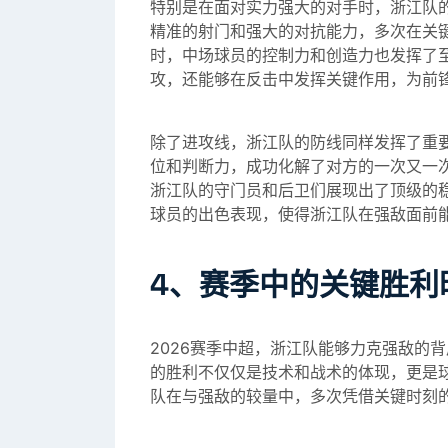
特别是在面对实力强大的对手时，浙江队
精准的射门和强大的对抗能力，多次在关
时，中场球员的控制力和创造力也发挥了
攻，还能够在反击中发挥关键作用，为前
除了进攻线，浙江队的防线同样发挥了重
位和判断力，成功化解了对方的一次又一
浙江队的守门员和后卫们展现出了顶级的
球员的出色表现，使得浙江队在强敌面前
4、赛季中的关键胜利
2026赛季中超，浙江队能够力克强敌的
的胜利不仅仅是技术和战术的体现，更是
队在与强敌的较量中，多次凭借关键时刻