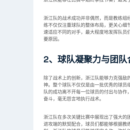
浙江队的战术成功并非偶然，而是教练组
练不仅仅注重球队的整体布局，更关心细
速适应不同的对手，最大程度地发挥队员
要原因。
2、球队凝聚力与团队
除了战术上的创新，浙江队能够力克强敌
神。整个球队不仅仅是由一批优秀的球员
队的成功离不开每一位球员的付出与协作
奋斗，毫无怨言地执行战术。
浙江队在多次关键比赛中展现出了强大的
进攻端的默契配合，球员们都能够根据教