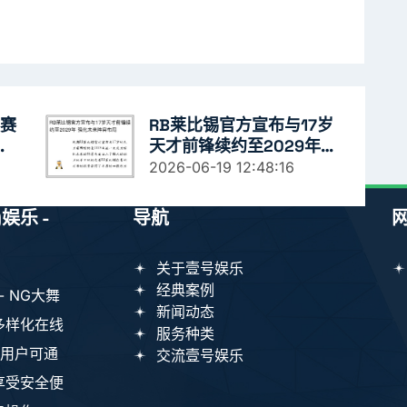
汰赛
RB莱比锡官方宣布与17岁
棉
天才前锋续约至2029年
强化未来阵容布局
2026-06-19 12:48:16
娱乐 -
导航
关于壹号娱乐
经典案例
- NG大舞
新闻动态
多样化在线
服务种类
。用户可通
交流壹号娱乐
享受安全便