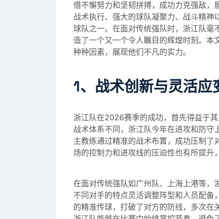
借不懈努力和坚韧拼搏，成功力克强敌，
战术执行、强大的球队凝聚力、战斗精神
球队之一。在面对传统强队时，浙江队毫
造了一个又一个令人瞩目的辉煌时刻。本文
种种因素，展现他们不凡的实力。
1、战术创新与灵活应
浙江队在2026赛季的成功，首先得益于
战术体系不同，浙江队今年在进攻和防守
主教练通过精准的战术布置，成功压制了
场的控制力和进攻线的压迫性也有所提升
在面对传统强队如广州队、上海上港等，
不同对手的特点灵活调整阵型和人员配备
的精准传球，打破了对方的防线，多次在
浙江队能够在比赛中始终掌控节奏，避免