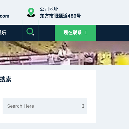
公司地址
.com
东方市眼题道486号
娱乐
现在联系
搜索