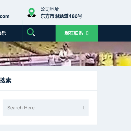
公司地址
.com
东方市眼题道486号
娱乐
现在联系
搜索