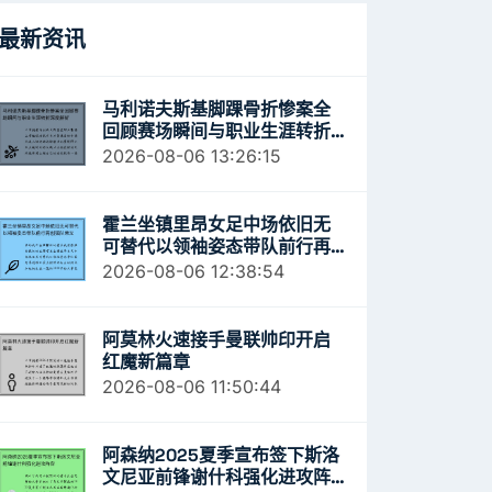
最新资讯
马利诺夫斯基脚踝骨折惨案全
回顾赛场瞬间与职业生涯转折
深度解析
2026-08-06 13:26:15
霍兰坐镇里昂女足中场依旧无
可替代以领袖姿态带队前行再
创强队荣光
2026-08-06 12:38:54
阿莫林火速接手曼联帅印开启
红魔新篇章
2026-08-06 11:50:44
阿森纳2025夏季宣布签下斯洛
文尼亚前锋谢什科强化进攻阵