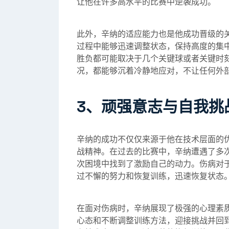
让他在许多高水平的比赛中逆袭成功。
此外，辛纳的适应能力也是他成功晋级的
过程中能够迅速调整状态，保持高度的集
胜负都可能取决于几个关键球或者关键时
况，都能够沉着冷静地应对，不让任何外
3、顽强意志与自我挑
辛纳的成功不仅仅来源于他在技术层面的
战精神。在过去的比赛中，辛纳遭遇了多
次困境中找到了激励自己的动力。伤病对
过不懈的努力和恢复训练，迅速恢复状态
在面对伤病时，辛纳展现了极强的心理素
心态和不断调整训练方法，迎接挑战并回