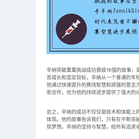
辛纳突破重重挑战成功晋级16强的故事，
苦成长和坚定目标，辛纳从一个普通的年
他通过快速提升的赛场智慧和顽强的意志
密合作，也为他的持续进步提供了强大的
总之，辛纳的成功不仅仅是技术和体能上
体现。他的故事告诉我们，只有在不断突
现梦想。辛纳的坚持与智慧，给所有追求