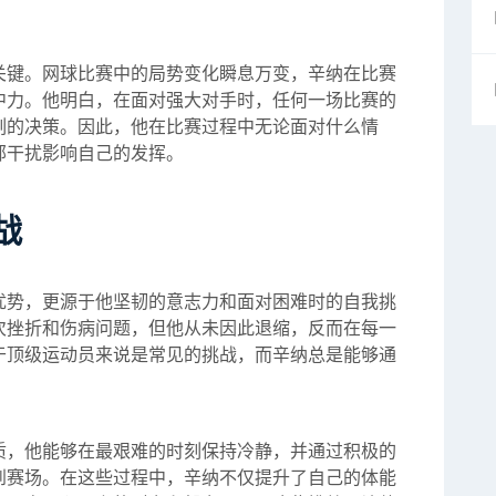
关键。网球比赛中的局势变化瞬息万变，辛纳在比赛
中力。他明白，在面对强大对手时，任何一场比赛的
刻的决策。因此，他在比赛过程中无论面对什么情
部干扰影响自己的发挥。
战
优势，更源于他坚韧的意志力和面对困难时的自我挑
次挫折和伤病问题，但他从未因此退缩，反而在每一
于顶级运动员来说是常见的挑战，而辛纳总是能够通
。
质，他能够在最艰难的时刻保持冷静，并通过积极的
到赛场。在这些过程中，辛纳不仅提升了自己的体能