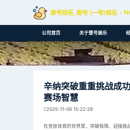
公司首页
关于壹号娱乐
辛纳突破重重挑战成功
赛场智慧
2025-11-06 15:22:29
在竞技体育的世界里，突破极限、迎接挑战