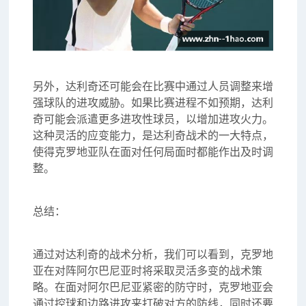
另外，达利奇还可能会在比赛中通过人员调整来增
强球队的进攻威胁。如果比赛进程不如预期，达利
奇可能会派遣更多进攻性球员，以增加进攻火力。
这种灵活的应变能力，是达利奇战术的一大特点，
使得克罗地亚队在面对任何局面时都能作出及时调
整。
总结：
通过对达利奇的战术分析，我们可以看到，克罗地
亚在对阵阿尔巴尼亚时将采取灵活多变的战术策
略。在面对阿尔巴尼亚紧密的防守时，克罗地亚会
通过控球和边路进攻来打破对方的防线，同时还要