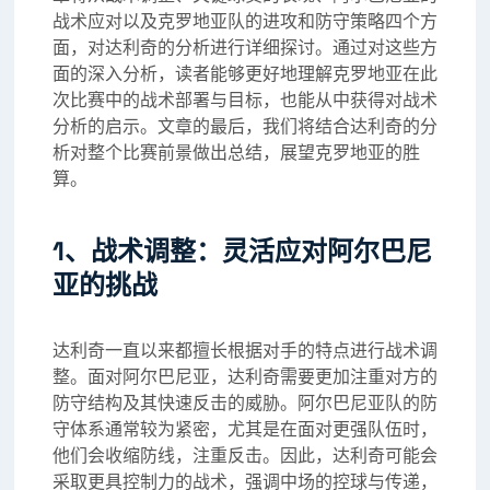
战术应对以及克罗地亚队的进攻和防守策略四个方
面，对达利奇的分析进行详细探讨。通过对这些方
面的深入分析，读者能够更好地理解克罗地亚在此
次比赛中的战术部署与目标，也能从中获得对战术
分析的启示。文章的最后，我们将结合达利奇的分
析对整个比赛前景做出总结，展望克罗地亚的胜
算。
1、战术调整：灵活应对阿尔巴尼
亚的挑战
达利奇一直以来都擅长根据对手的特点进行战术调
整。面对阿尔巴尼亚，达利奇需要更加注重对方的
防守结构及其快速反击的威胁。阿尔巴尼亚队的防
守体系通常较为紧密，尤其是在面对更强队伍时，
他们会收缩防线，注重反击。因此，达利奇可能会
采取更具控制力的战术，强调中场的控球与传递，