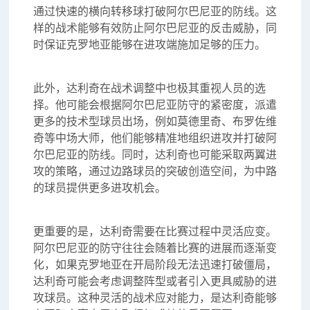
通过快速的横向转移球打破阿尔巴尼亚的防线。这
样的战术能够有效防止阿尔巴尼亚的反击威胁，同
时保证克罗地亚能够在进攻端施加足够的压力。
此外，达利奇在战术调整中也极其重视人员的选
择。他可能会根据阿尔巴尼亚防守的紧密度，派遣
更多的技术型球员出场，例如莫德里奇、布罗佐维
奇等中场大师，他们能够精准地组织进攻并打破阿
尔巴尼亚的防线。同时，达利奇也可能采取两翼进
攻的策略，通过边路球员的突破创造空间，为中路
的球员提供更多进攻机会。
更重要的是，达利奇需要在比赛过程中灵活应变。
阿尔巴尼亚的防守往往会随着比赛的进展而逐渐变
化，如果克罗地亚在开局阶段无法迅速打破僵局，
达利奇可能会考虑调整阵型或者引入更具威胁的进
攻球员。这种灵活的战术应对能力，是达利奇能够