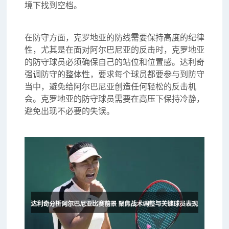
境下找到空档。
在防守方面，克罗地亚的防线需要保持高度的纪律
性，尤其是在面对阿尔巴尼亚的反击时，克罗地亚
的防守球员必须确保自己的站位和位置感。达利奇
强调防守的整体性，要求每个球员都要参与到防守
当中，避免给阿尔巴尼亚创造任何轻松的反击机
会。克罗地亚的防守球员需要在高压下保持冷静，
避免出现不必要的失误。