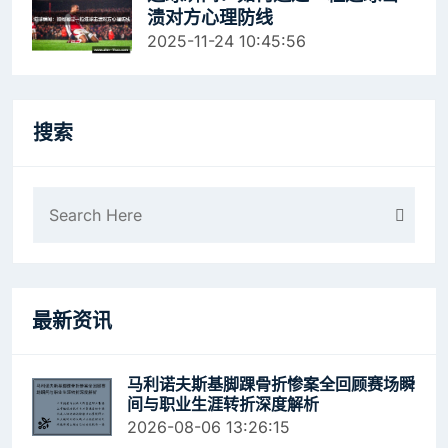
溃对方心理防线
2025-11-24 10:45:56
搜索
最新资讯
马利诺夫斯基脚踝骨折惨案全回顾赛场瞬
间与职业生涯转折深度解析
2026-08-06 13:26:15