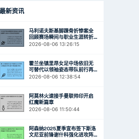
最新资讯
马利诺夫斯基脚踝骨折惨案全
回顾赛场瞬间与职业生涯转折
深度解析
2026-08-06 13:26:15
霍兰坐镇里昂女足中场依旧无
可替代以领袖姿态带队前行再
创强队荣光
2026-08-06 12:38:54
阿莫林火速接手曼联帅印开启
红魔新篇章
2026-08-06 11:50:44
阿森纳2025夏季宣布签下斯洛
文尼亚前锋谢什科强化进攻阵