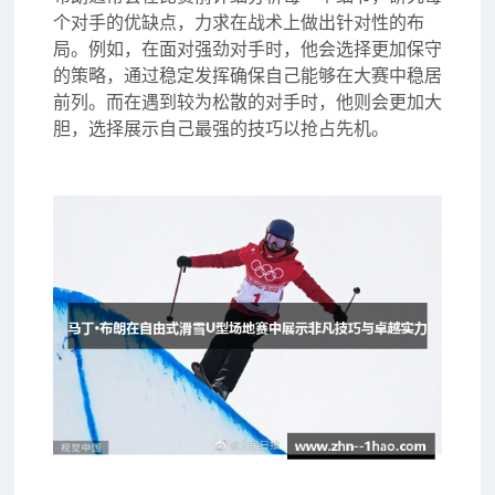
个对手的优缺点，力求在战术上做出针对性的布
局。例如，在面对强劲对手时，他会选择更加保守
的策略，通过稳定发挥确保自己能够在大赛中稳居
前列。而在遇到较为松散的对手时，他则会更加大
胆，选择展示自己最强的技巧以抢占先机。