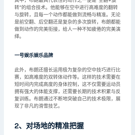
其中，布朗最具代表性的动作之一便是“空翻+旋
转”的组合技术。他能够在空中进行高难度的翻转
与旋转，且每一个动作都能做到流畅与精准。无论
是前空翻、后空翻还是复杂的多次旋转，布朗都能
做到动作的完美衔接，给人一种不知疲倦的完美演
绎。
一号娱乐娱乐品牌
此外，布朗还擅长运用极为复杂的空中技巧进行比
赛，如高难度的双转体动作等。这样的技术需要在
短时间内完成高度的身体控制，这不仅需要运动员
拥有强大的体能支撑，还需要长期的技术积累与反
复训练。布朗通过不断地突破自己的技术极限，展
现了非凡的滑雪技艺。
2、对场地的精准把握