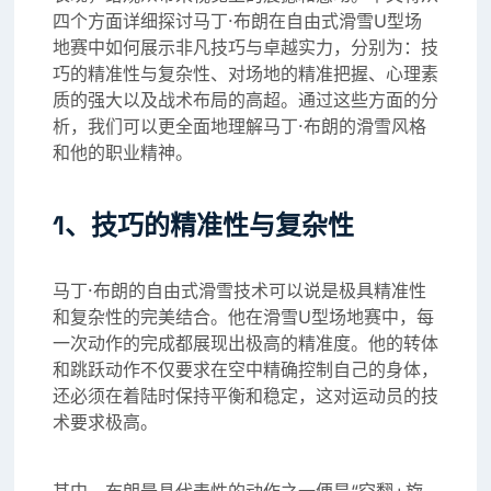
四个方面详细探讨马丁·布朗在自由式滑雪U型场
地赛中如何展示非凡技巧与卓越实力，分别为：技
巧的精准性与复杂性、对场地的精准把握、心理素
质的强大以及战术布局的高超。通过这些方面的分
析，我们可以更全面地理解马丁·布朗的滑雪风格
和他的职业精神。
1、技巧的精准性与复杂性
马丁·布朗的自由式滑雪技术可以说是极具精准性
和复杂性的完美结合。他在滑雪U型场地赛中，每
一次动作的完成都展现出极高的精准度。他的转体
和跳跃动作不仅要求在空中精确控制自己的身体，
还必须在着陆时保持平衡和稳定，这对运动员的技
术要求极高。