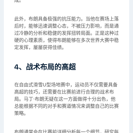
成。
此外，布朗具备极强的抗压能力。当他在赛场上落
后时，能够迅速调整心态，不被压力影响，而是通
过冷静的分析和稳健的发挥扭转局面。正是这种过
硬的心理素质，使得布朗能够在多次世界大赛中稳
定发挥，屡屡获得佳绩。
4、战术布局的高超
在自由式滑雪U型场地赛中，运动员不仅需要具备
高超的技巧，还需要在比赛前进行合理的战术布
局。马丁·布朗无疑在这一方面做得十分出色，他
总能根据不同的对手和赛道情况来调整自己的比赛
策略。
布朗通常会在比赛前详细分析每一个细节，研究每