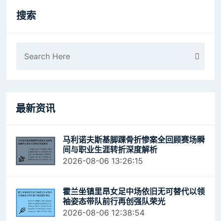
搜索
最新资讯
马利诺夫斯基脚踝骨折惨案全回顾赛场瞬
间与职业生涯转折深度解析
2026-08-06 13:26:15
霍兰坐镇里昂女足中场依旧无可替代以领
袖姿态带队前行再创强队荣光
2026-08-06 12:38:54