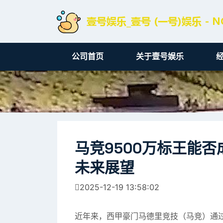
公司首页
关于壹号娱乐
马竞9500万标王能
未来展望
2025-12-19 13:58:02
近年来，西甲豪门马德里竞技（马竞）通