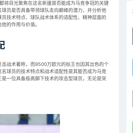
体都将目光聚焦在这名新援是否能成为马竞争冠的关键
名球员是否具备带领球队走向巅峰的潜力，并分析他
球员技术特点、球队战术体系的适配性、精神层面的
估他的作用与价值。
配
击战术著称，而9500万欧元的标王也因其出色的个
这名球员的技术特点和战术适配性是其能否成为马竞
王是一位具备极高脚下技术的攻击型球员，无论是突