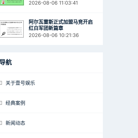
容
2026-08-06 11:03:41
阿尔瓦雷斯正式加盟马竞开启
红白军团新篇章
2026-08-06 10:21:36
导航
关于壹号娱乐
经典案例
新闻动态