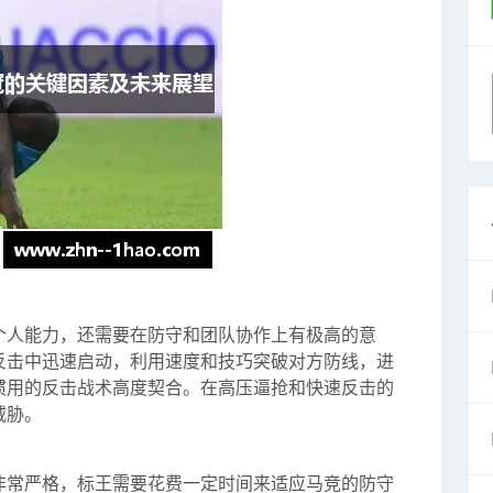
个人能力，还需要在防守和团队协作上有极高的意
反击中迅速启动，利用速度和技巧突破对方防线，进
惯用的反击战术高度契合。在高压逼抢和快速反击的
威胁。
非常严格，标王需要花费一定时间来适应马竞的防守