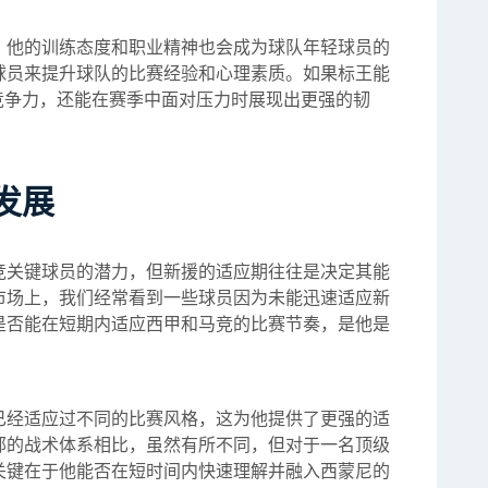
，他的训练态度和职业精神也会成为球队年轻球员的
球员来提升球队的比赛经验和心理素质。如果标王能
竞争力，还能在赛季中面对压力时展现出更强的韧
发展
竞关键球员的潜力，但新援的适应期往往是决定其能
市场上，我们经常看到一些球员因为未能迅速适应新
是否能在短期内适应西甲和马竞的比赛节奏，是他是
已经适应过不同的比赛风格，这为他提供了更强的适
部的战术体系相比，虽然有所不同，但对于一名顶级
关键在于他能否在短时间内快速理解并融入西蒙尼的