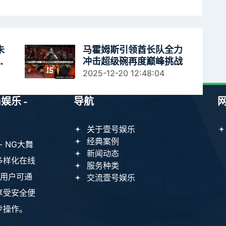
未
马霍姆斯引领酋长队全力
分
冲击超级碗再度巅峰挑战
2025-12-20 12:48:04
娱乐 -
导航
关于壹号娱乐
经典案例
- NG大舞
新闻动态
多样化在线
服务种类
。用户可通
交流壹号娱乐
享受安全便
步操作。