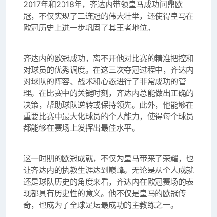
2017年和2018年，齐达内带领皇马成功问鼎欧
冠，不仅实现了三连冠的伟大壮举，还使得皇马在
欧冠历史上进一步巩固了其王者地位。
齐达内的欧冠成功，离不开他对比赛的精准把控和
对球员的优秀调度。在这三次夺冠过程中，齐达内
对球队的阵容、战术和心态进行了非常成功的管
理。在比赛中的关键时刻，齐达内总能做出正确的
决策，帮助球队逆转或保持领先。此外，他能够在
重要比赛中最大化球员的个人能力，使得每个球员
都能够在赛场上发挥出最佳水平。
这一时期的欧冠成就，不仅为皇马带来了荣耀，也
让齐达内的执教生涯达到巅峰。无论是从个人成就
还是球队历史的角度来看，齐达内在欧冠赛场的表
现都具有历史性的意义。他不仅是皇马的欧冠传
奇，也成为了全球足坛最成功的主教练之一。