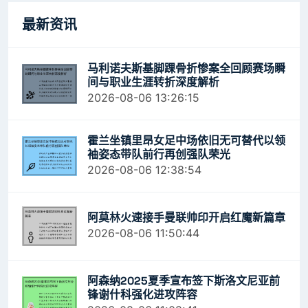
最新资讯
马利诺夫斯基脚踝骨折惨案全回顾赛场瞬
间与职业生涯转折深度解析
2026-08-06 13:26:15
霍兰坐镇里昂女足中场依旧无可替代以领
袖姿态带队前行再创强队荣光
2026-08-06 12:38:54
阿莫林火速接手曼联帅印开启红魔新篇章
2026-08-06 11:50:44
阿森纳2025夏季宣布签下斯洛文尼亚前
锋谢什科强化进攻阵容