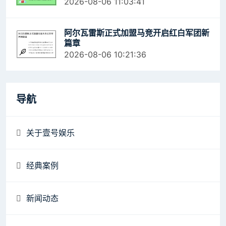
2026-08-06 11:03:41
阿尔瓦雷斯正式加盟马竞开启红白军团新
篇章
2026-08-06 10:21:36
导航
关于壹号娱乐
经典案例
新闻动态