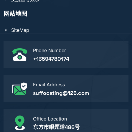
网站地图
SiteMap
Phone Number
+13594780174
Email Address
suffocating@126.com
Office Location
东方市眼题道486号