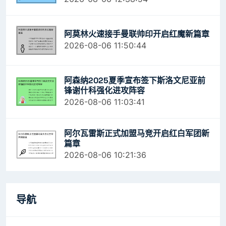
阿莫林火速接手曼联帅印开启红魔新篇章
2026-08-06 11:50:44
阿森纳2025夏季宣布签下斯洛文尼亚前
锋谢什科强化进攻阵容
2026-08-06 11:03:41
阿尔瓦雷斯正式加盟马竞开启红白军团新
篇章
2026-08-06 10:21:36
导航