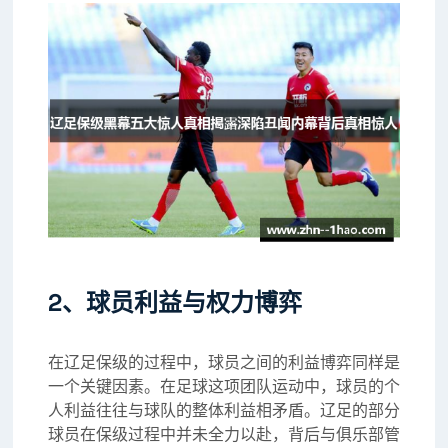
2、球员利益与权力博弈
在辽足保级的过程中，球员之间的利益博弈同样是
一个关键因素。在足球这项团队运动中，球员的个
人利益往往与球队的整体利益相矛盾。辽足的部分
球员在保级过程中并未全力以赴，背后与俱乐部管