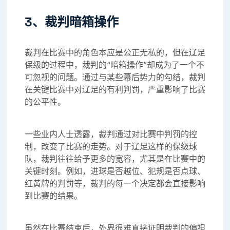
3、裁判暗箱操作
裁判在比赛中的角色本应是公正无私的，但在辽足
保级的过程中，裁判的“暗箱操作”却成为了一个不
可忽视的问题。通过与某些幕后势力的勾结，裁判
在关键比赛中对辽足的有利判罚，严重影响了比赛
的公平性。
一些业内人士透露，裁判通过对比赛中判罚的控
制，改变了比赛的走势。对于辽足这样的保级球
队，裁判往往给予更多的宽容，尤其是在比赛中的
关键时刻。例如，进球是否越位、犯规是否点球、
红黄牌的判罚等，裁判的每一个决定都会直接影响
到比赛的结果。
虽然在比赛结束后，外界很难直接证明裁判的偏袒