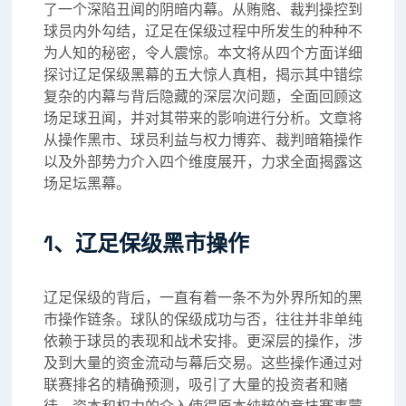
了一个深陷丑闻的阴暗内幕。从贿赂、裁判操控到
球员内外勾结，辽足在保级过程中所发生的种种不
为人知的秘密，令人震惊。本文将从四个方面详细
探讨辽足保级黑幕的五大惊人真相，揭示其中错综
复杂的内幕与背后隐藏的深层次问题，全面回顾这
场足球丑闻，并对其带来的影响进行分析。文章将
从操作黑市、球员利益与权力博弈、裁判暗箱操作
以及外部势力介入四个维度展开，力求全面揭露这
场足坛黑幕。
1、辽足保级黑市操作
辽足保级的背后，一直有着一条不为外界所知的黑
市操作链条。球队的保级成功与否，往往并非单纯
依赖于球员的表现和战术安排。更深层的操作，涉
及到大量的资金流动与幕后交易。这些操作通过对
联赛排名的精确预测，吸引了大量的投资者和赌