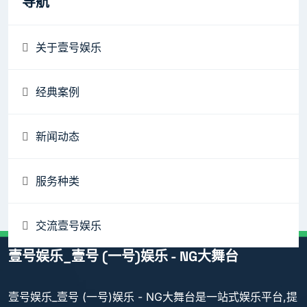
导航
关于壹号娱乐
经典案例
新闻动态
服务种类
交流壹号娱乐
壹号娱乐_壹号 (一号)娱乐 - NG大舞台
壹号娱乐_壹号 (一号)娱乐 - NG大舞台是一站式娱乐平台,提