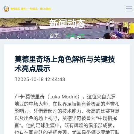
新闻动态
首页
新闻动态
莫德里奇场上角色解析与关键技
术亮点展示
2025-10-18 12:44:43
卢卡·莫德里奇（Luka Modrić），这位来自克罗
地亚的中场大师，在世界足坛拥有着极高的声誉和
影响力。凭借着超凡的技术能力、极高的比赛智慧
以及出色的场上视野，莫德里奇被誉为“中场指挥
官”。他的足球生涯中，既有辉煌的俱乐部成就，
也有在国家队的光辉表现，尤其是带领克罗地亚队