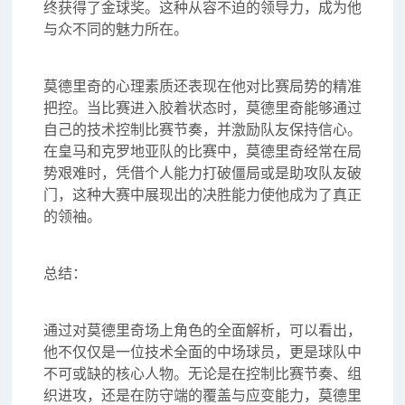
终获得了金球奖。这种从容不迫的领导力，成为他
与众不同的魅力所在。
莫德里奇的心理素质还表现在他对比赛局势的精准
把控。当比赛进入胶着状态时，莫德里奇能够通过
自己的技术控制比赛节奏，并激励队友保持信心。
在皇马和克罗地亚队的比赛中，莫德里奇经常在局
势艰难时，凭借个人能力打破僵局或是助攻队友破
门，这种大赛中展现出的决胜能力使他成为了真正
的领袖。
总结：
通过对莫德里奇场上角色的全面解析，可以看出，
他不仅仅是一位技术全面的中场球员，更是球队中
不可或缺的核心人物。无论是在控制比赛节奏、组
织进攻，还是在防守端的覆盖与应变能力，莫德里