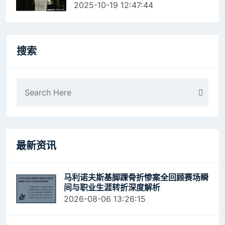
康塑形
2025-10-19 12:47:44
搜索
最新资讯
马利诺夫斯基脚踝骨折惨案全回顾赛场瞬
间与职业生涯转折深度解析
2026-08-06 13:26:15