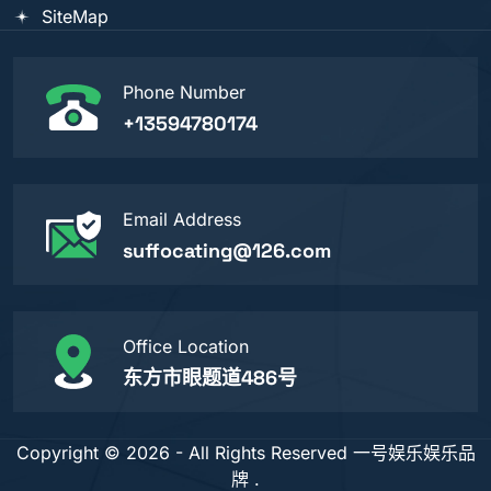
SiteMap
Phone Number
+13594780174
Email Address
suffocating@126.com
Office Location
东方市眼题道486号
Copyright © 2026 - All Rights Reserved
一号娱乐娱乐品
牌
.