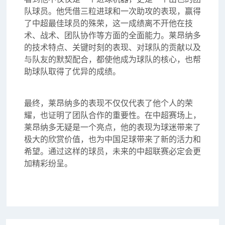
队球员。他凭借三粒进球和一次助攻的表现，赢得
了中超最佳球员的殊荣，这一成绩离不开他在技
术、战术、团队协作等方面的全面能力。莱昂纳多
的技术特点、关键时刻的表现、对球队的贡献以及
与队友的默契配合，都使他成为球队的核心，也帮
助球队取得了优异的成绩。
最终，莱昂纳多的表现不仅仅代表了他个人的荣
耀，也证明了团队合作的重要性。在中超赛场上，
莱昂纳多无疑是一个亮点，他的表现为球迷带来了
极大的欣赏价值，也为中国足球带来了新的活力和
希望。通过这样的球员，未来的中超联赛必定会更
加精彩纷呈。