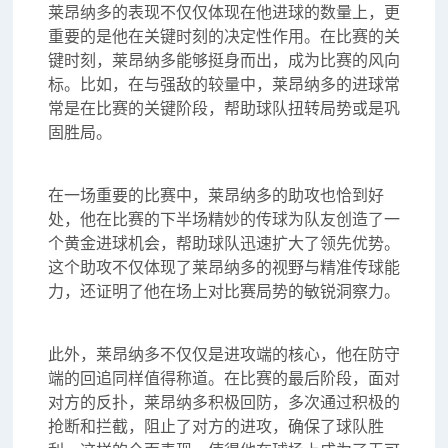
莱昂纳多的表现不仅仅体现在他进球的数量上，更
重要的是他在关键时刻的决定性作用。在比赛的关
键时刻，莱昂纳多能够挺身而出，成为比赛的风向
标。比如，在与强敌的较量中，莱昂纳多的进球常
常是在比赛的关键阶段，帮助球队扭转局势或是巩
固胜局。
在一场重要的比赛中，莱昂纳多的助攻也恰到好
处，他在比赛的下半场精妙的传球为队友创造了一
个黄金进球机会，帮助球队迅速扩大了领先优势。
这个助攻不仅体现了莱昂纳多的视野与精准传球能
力，还证明了他在场上对比赛局势的敏锐洞察力。
此外，莱昂纳多不仅仅是进攻端的核心，他在防守
端的回追同样值得称道。在比赛的最后阶段，面对
对方的反扑，莱昂纳多积极回防，多次通过积极的
抢断和拦截，阻止了对方的进攻，确保了球队胜