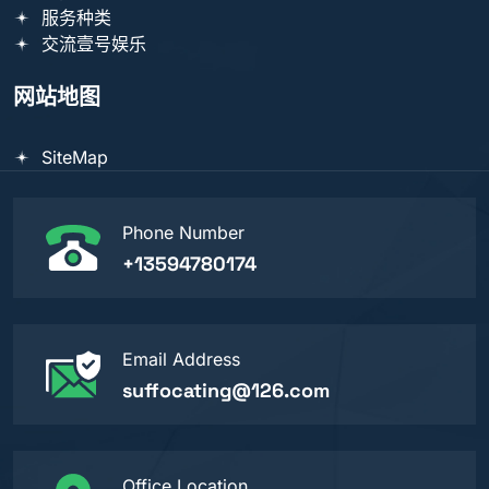
服务种类
交流壹号娱乐
网站地图
SiteMap
Phone Number
+13594780174
Email Address
suffocating@126.com
Office Location