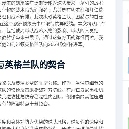
图赫尔的到来被广泛期待能为球队带来一系列的战术
和卓越的战术眼光而闻名，尤其是在切尔西和拜仁慕
管理和战术安排。此次执教英格兰队，图赫尔的首要
取在这个欧洲顶级赛事中取得优异成绩。本文将从四个
标，包括他对球队战术风格的影响、球队的人员结
执教哲学与未来展望。通过这些方面的详细阐述，我
他如何带领英格兰队向2024欧洲杯进军。
与英格兰队的契合
转攻以及灵活多变的阵型著称。作为一名注重细节的
球队的快速反击来撕破对方防线。在拜仁慕尼黑和切
兼具进攻性与防守稳定性的团队。他推崇的高位压迫
现有的阵容特点十分契合。
速度和身体对抗为优势的球队风格，球员们的速度和
能够最大程度地激发这些特点，通过高压迫和快速转