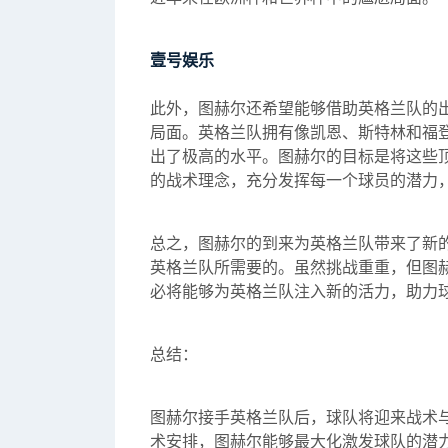
壹号娱乐
此外，图赫尔还希望能够借助英格兰队的
局面。英格兰队拥有像凯恩、斯特林和福
出了极高的水平。图赫尔的目标是将这些
的战术理念，充分发挥每一个球员的潜力，
总之，图赫尔的到来为英格兰队带来了新
英格兰队所需要的。虽然挑战重重，但图
必将能够为英格兰队注入新的活力，助力球
总结：
图赫尔接手英格兰队后，球队将迎来战术
术安排，图赫尔能够最大化激发球队的潜