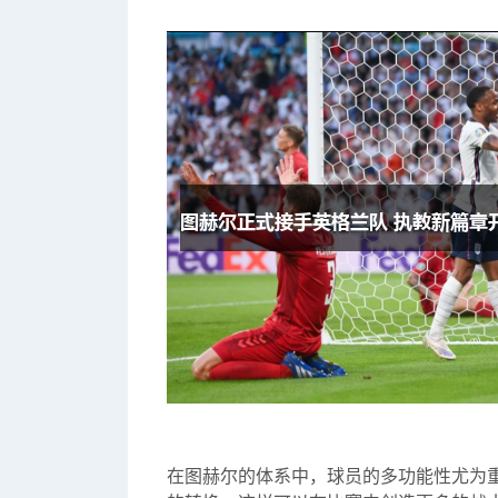
在图赫尔的体系中，球员的多功能性尤为