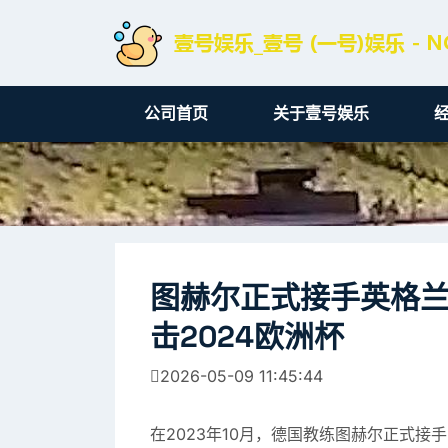
公司首页
关于壹号娱乐
图赫尔正式接手英格兰
击2024欧洲杯
2026-05-09 11:45:44
在2023年10月，德国教练图赫尔正式