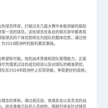
出色球员阵容，打破过去几届大赛中未能突破的尴尬
登等一流的球员，这些球员在各自的俱乐部中都表现
顶级球员的个体优势转化为团队的整体优势，通过他
为2024欧洲杯的胜利奠定基础。
的希望和可能。他的战术思维和团队管理能力，正是
赫尔凭借其过往的成功经验以及对球队的精准把控，
队在2024年欧洲杯上实现突破，争取更好的成绩。
与理念的革新。通过高压迫、快速反击以及灵活的战
力。结合英格兰队的人员结构，图赫尔将会针对球员