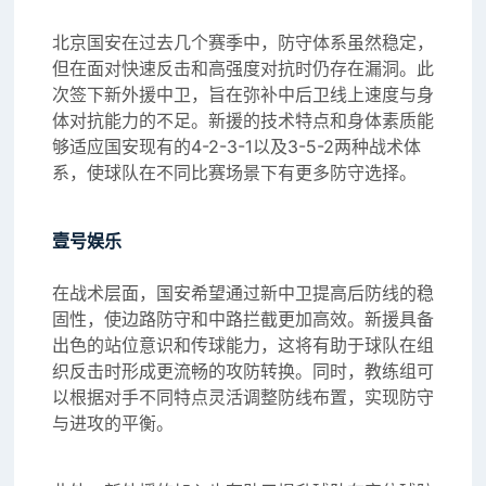
北京国安在过去几个赛季中，防守体系虽然稳定，
但在面对快速反击和高强度对抗时仍存在漏洞。此
次签下新外援中卫，旨在弥补中后卫线上速度与身
体对抗能力的不足。新援的技术特点和身体素质能
够适应国安现有的4-2-3-1以及3-5-2两种战术体
系，使球队在不同比赛场景下有更多防守选择。
壹号娱乐
在战术层面，国安希望通过新中卫提高后防线的稳
固性，使边路防守和中路拦截更加高效。新援具备
出色的站位意识和传球能力，这将有助于球队在组
织反击时形成更流畅的攻防转换。同时，教练组可
以根据对手不同特点灵活调整防线布置，实现防守
与进攻的平衡。