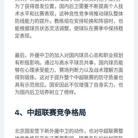
为了获得首发位置，国内后卫需要不断提高个人技
术水平和比赛表现，这种良性竞争将推动球队整体
防线能力的提升。教练组在安排轮换和阵容时，也
能根据球员状态灵活调整，使球队在赛季中保持稳
定表现。
最后，外援中卫的加入对国内球员心态和职业规划
有积极影响。通过与高水平球员共事，国内球员能
够在心理承受能力、赛场判断力以及战术理解方面
得到锻炼，这对于提升整个中超联赛的防守质量也
具有示范效应。国安因此不仅增强了自身实力，也
为国内后卫培养树立了榜样。
4、中超联赛竞争格局
北京国安签下新外援中卫的动作，也对中超联赛整