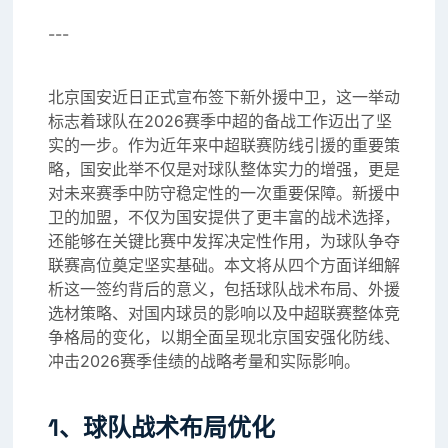
---
北京国安近日正式宣布签下新外援中卫，这一举动
标志着球队在2026赛季中超的备战工作迈出了坚
实的一步。作为近年来中超联赛防线引援的重要策
略，国安此举不仅是对球队整体实力的增强，更是
对未来赛季中防守稳定性的一次重要保障。新援中
卫的加盟，不仅为国安提供了更丰富的战术选择，
还能够在关键比赛中发挥决定性作用，为球队争夺
联赛高位奠定坚实基础。本文将从四个方面详细解
析这一签约背后的意义，包括球队战术布局、外援
选材策略、对国内球员的影响以及中超联赛整体竞
争格局的变化，以期全面呈现北京国安强化防线、
冲击2026赛季佳绩的战略考量和实际影响。
1、球队战术布局优化