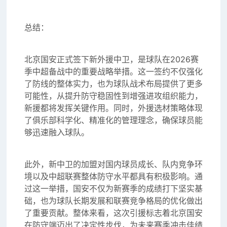
总结：
北京国安正式签下新外援中卫，是球队在2026赛
季中超备战中的重要战略举措。这一签约不仅强化
了防线的整体实力，也为球队战术布局提供了更多
可能性，从提升防守稳固性到增强进攻组织能力，
新援都将发挥关键作用。同时，外援选材策略体现
了俱乐部科学化、精准化的管理理念，确保球员能
够迅速融入球队。
此外，新中卫的加盟对国内球员成长、队内竞争环
境以及中超联赛整体防守水平都具有积极影响。通
过这一举措，国安不仅为新赛季的成绩打下坚实基
础，也为球队长期发展和联赛竞争格局的优化做出
了重要贡献。整体来看，这次引援标志着北京国安
在防守端迈出了决定性步伐，为未来赛季冲击佳绩