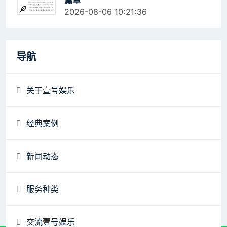
篇章
2026-08-06 10:21:36
导航
关于壹号娱乐
经典案例
新闻动态
服务种类
交流壹号娱乐