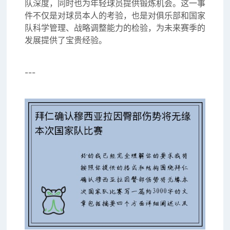
队深度，同时也为年轻球员提供锻炼机会。这一事
件不仅是对球员本人的考验，也是对俱乐部和国家
队科学管理、战略调整能力的检验，为未来赛季的
发展提供了宝贵经验。
---