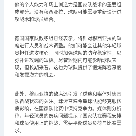
他的个人能力和场上创造力是国家队战术的重要组
成部分。没有穆西亚拉，球队可能需要重新设计进
攻战术和球员组合。
德国国家队教练组已经表示，将针对穆西亚拉的缺
席进行人员和战术调整。他们可能会让其他年轻球
员担任进攻核心，同时加强球队的防守稳定性，以
弥补进攻端的短板。尽管短期内可能影响球队表
现，但长期来看，这也为球队提供了锻炼阵容深度
和发掘潜力的机会。
此外，穆西亚拉的缺席还引发了球迷和媒体对德国
队备战状态的关注。球迷普遍希望球队能够克服伤
病影响，在国家队比赛中保持竞争力。媒体则分析
称，年轻球员的伤病问题提示了国家队在赛程安排
和球员使用上的挑战，需要平衡球员负荷与比赛需
求。