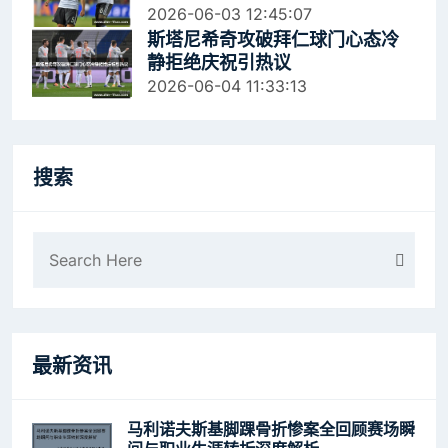
2026-06-03 12:45:07
斯塔尼希奇攻破拜仁球门心态冷
静拒绝庆祝引热议
2026-06-04 11:33:13
搜索
最新资讯
马利诺夫斯基脚踝骨折惨案全回顾赛场瞬