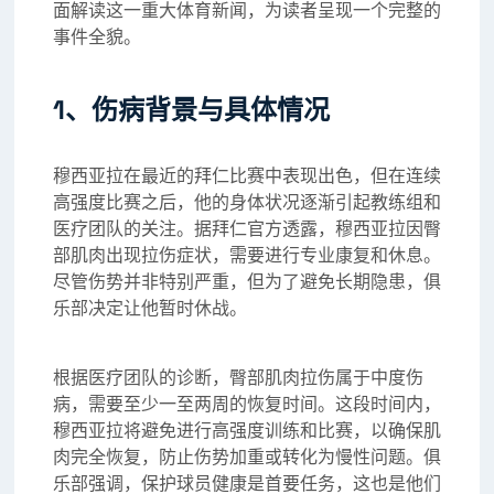
面解读这一重大体育新闻，为读者呈现一个完整的
事件全貌。
1、伤病背景与具体情况
穆西亚拉在最近的拜仁比赛中表现出色，但在连续
高强度比赛之后，他的身体状况逐渐引起教练组和
医疗团队的关注。据拜仁官方透露，穆西亚拉因臀
部肌肉出现拉伤症状，需要进行专业康复和休息。
尽管伤势并非特别严重，但为了避免长期隐患，俱
乐部决定让他暂时休战。
根据医疗团队的诊断，臀部肌肉拉伤属于中度伤
病，需要至少一至两周的恢复时间。这段时间内，
穆西亚拉将避免进行高强度训练和比赛，以确保肌
肉完全恢复，防止伤势加重或转化为慢性问题。俱
乐部强调，保护球员健康是首要任务，这也是他们