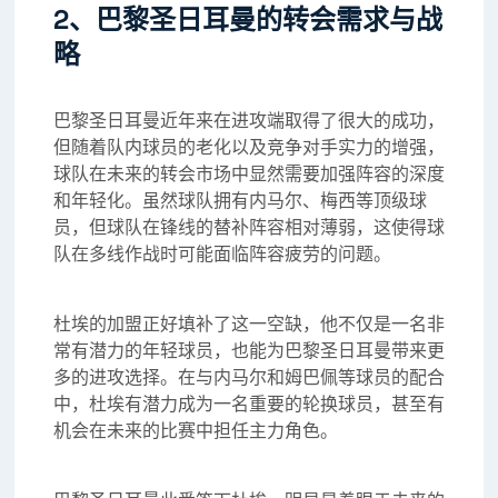
2、巴黎圣日耳曼的转会需求与战
略
巴黎圣日耳曼近年来在进攻端取得了很大的成功，
但随着队内球员的老化以及竞争对手实力的增强，
球队在未来的转会市场中显然需要加强阵容的深度
和年轻化。虽然球队拥有内马尔、梅西等顶级球
员，但球队在锋线的替补阵容相对薄弱，这使得球
队在多线作战时可能面临阵容疲劳的问题。
杜埃的加盟正好填补了这一空缺，他不仅是一名非
常有潜力的年轻球员，也能为巴黎圣日耳曼带来更
多的进攻选择。在与内马尔和姆巴佩等球员的配合
中，杜埃有潜力成为一名重要的轮换球员，甚至有
机会在未来的比赛中担任主力角色。