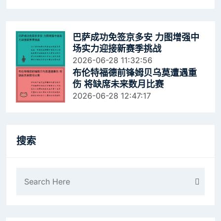
巴萨成功免签京多安 力图增强中
场实力迎接新赛季挑战
2026-06-28 11:32:56
布伦特福德前锋姆贝乌莫遭遇重
伤 将缺席未来数月比赛
2026-06-28 12:47:17
搜索