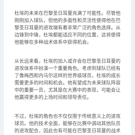
杜埃的未来在巴黎圣日耳曼充满了可能性。尽管他
刚刚加入球队，但他的多面性和灵活性使得他在巴
黎圣日耳曼的进攻端有着非常广泛的角色选择。从
边锋到中锋，杜埃都能适应不同的位置，这将使得
他能够在多种战术体系中获得机会。
从长远来看，杜埃的加入或许会在巴黎圣日耳曼的
进攻体系中扮演一个重要角色。考虑到球队已经有
了像梅西和内马尔这样的世界级球员，杜埃的成长
需要更多的时间和机会。他有望成为未来球队阵容
中的重要一员，尤其是在大赛中的表现，可能会让
他赢得更多的上场时间和领导责任。
不过，杜埃的角色也不仅仅限于传统意义上的进攻
球员。他的技术全面，能够在比赛中调动其他队员
的进攻配合，因此也有可能在巴黎圣日耳曼的战术