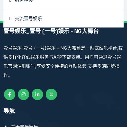
交流壹号娱乐
壹号娱乐_壹号 (一号)娱乐 - NG大舞台
壹号娱乐_壹号 (一号)娱乐 - NG大舞台是一站式娱乐平台,提
供多样化在线娱乐服务与APP下载支持。用户可通过壹号娱
乐官网注册账号,享受安全便捷的互动体验,支持多端同步操
作。
导航
关于壹号娱乐