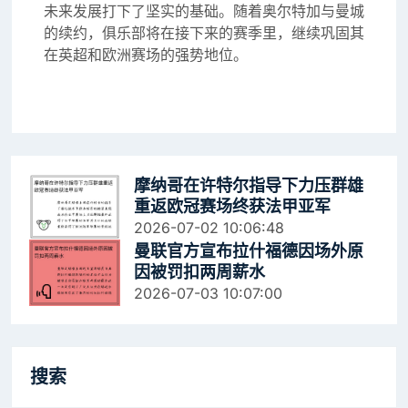
未来发展打下了坚实的基础。随着奥尔特加与曼城
的续约，俱乐部将在接下来的赛季里，继续巩固其
在英超和欧洲赛场的强势地位。
摩纳哥在许特尔指导下力压群雄
重返欧冠赛场终获法甲亚军
2026-07-02 10:06:48
曼联官方宣布拉什福德因场外原
因被罚扣两周薪水
2026-07-03 10:07:00
搜索