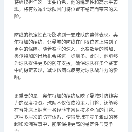
将继续担任这一重要角色，他的稳定性和高水平表
现，将有效减少球队因门将位置不稳定而带来的风
险。
防线的稳定性直接影响到一支球队的整体表现。奥
尔特加的续约，让曼城的防线在门将位置上得到了
更强的保障。随着赛季的深入，比赛数量的增加，
奥尔特加的出场机会将进一步增多。此时，他能够
为球队提供更多的防守支援，确保球队在多个赛事
中的稳定表现，减少伤病或疲劳对球队战斗力的影
响。
更重要的是，奥尔特加的续约反映了曼城对防线实
力的深度投资。球队不仅仅依赖主力门将，还能够
在替补席上拥有一名经验丰富且技术全面的门将。
这种多层次的防守体系，使得曼城在竞争激烈的英
超和欧洲赛事中，能够保持更高的稳定性与竞争
力。