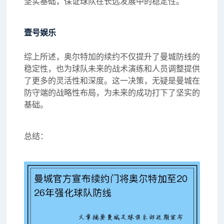
坚实基础，保证球队在长远发展中的稳定性。
壹号娱乐
综上所述，奥尔特加的续约不仅提升了曼城防线的
稳定性，也为球队未来的战术演练和人员调整提供
了更多的灵活性和深度。这一决策，无疑是曼城在
防守端的战略性布局，为未来的成功打下了坚实的
基础。
总结：