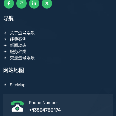
导航
关于壹号娱乐
经典案例
新闻动态
服务种类
交流壹号娱乐
网站地图
SiteMap
Phone Number
+13594780174