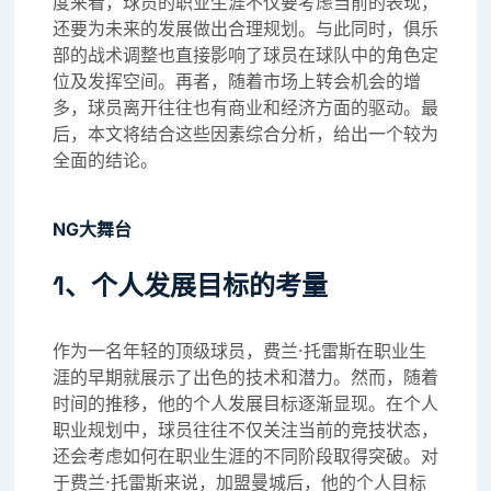
度来看，球员的职业生涯不仅要考虑当前的表现，
还要为未来的发展做出合理规划。与此同时，俱乐
部的战术调整也直接影响了球员在球队中的角色定
位及发挥空间。再者，随着市场上转会机会的增
多，球员离开往往也有商业和经济方面的驱动。最
后，本文将结合这些因素综合分析，给出一个较为
全面的结论。
NG大舞台
1、个人发展目标的考量
作为一名年轻的顶级球员，费兰·托雷斯在职业生
涯的早期就展示了出色的技术和潜力。然而，随着
时间的推移，他的个人发展目标逐渐显现。在个人
职业规划中，球员往往不仅关注当前的竞技状态，
还会考虑如何在职业生涯的不同阶段取得突破。对
于费兰·托雷斯来说，加盟曼城后，他的个人目标