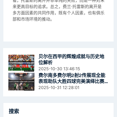
看，托雷斯的离开并非单纯的失败，而是一种对未
来更高目标的追求。总之，费兰·托雷斯的离开是
多方面因素的共同作用，既有个人因素，也有俱乐
部和市场环境的推动。
贝尔在西甲的辉煌成就与历史地
位解析
2025-10-30 13:46:15
费尔南多费尔明2射2传展现全能
表现助队大胜四球完美演绎比赛
关键
2025-10-31 12:28:01
搜索