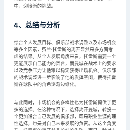
中，迎接新的挑战。
4、总结与分析
综合个人发展目标、俱乐部战术调整以及市场机会
等多个因素，费兰·托雷斯的离开显然是多方面考
虑的结果。从个人发展角度来看，托雷斯需要一个
更能展示自己能力的舞台，而曼城在战术上的要求
以及竞争压力让他难以稳定获得出场机会。俱乐部
的战术调整进一步影响了他的发挥空间，使得托雷
斯在球队中的角色逐渐边缘化。
与此同时，市场机会的多样性也为托雷斯提供了更
多的选择。在这种情况下，选择离开曼城，转投一
个更加适合自己发展的俱乐部，既是职业生涯的理
性选择，也是对自己未来发展的负责。从这个角度