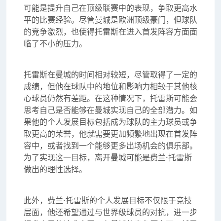
可能是提升自己在顶级联赛中的表现，争取更高水
平的比赛经验。尽管曼城是欧洲顶级豪门，但球队
的竞争激烈，也使得托雷斯在进入首发阵容方面面
临了不小的压力。
托雷斯在曼城的时间相对较短，尽管取得了一定的
成绩，但他在球队中的地位和影响力相较于其他核
心球员仍然有差距。在这种情况下，托雷斯可能会
思考自己是否能够在曼城实现自己的全部潜力。如
果他的个人发展目标包括成为球队的主力球员或争
取更高的荣誉，他就需要更加频繁地出现在首发阵
容中，或者找到一个能够更多出场机会的俱乐部。
为了实现这一目标，离开曼城可能是费兰·托雷斯
做出的理性选择。
此外，费兰·托雷斯的个人发展目标不仅限于竞技
层面，他还希望通过与世界级球员的对抗，进一步