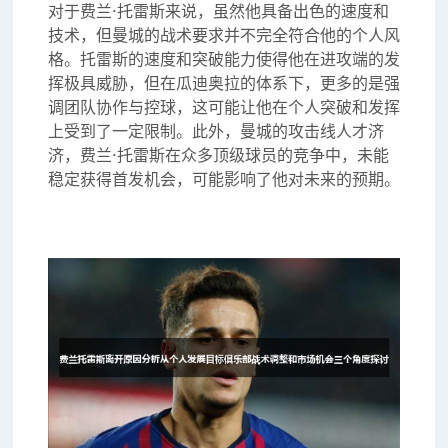
对于费兰·托雷斯来说，虽然他具备出色的速度和
技术，但曼城的战术要求并不完全符合他的个人风
格。托雷斯的速度和突破能力使得他在进攻端的发
挥极具威胁，但在瓜迪奥拉的体系下，更多的是强
调团队协作与控球，这可能让他在个人突破和发挥
上受到了一定限制。此外，曼城的攻击线人才济
济，费兰·托雷斯在众多顶级球员的竞争中，未能
稳定获得首发机会，可能影响了他对未来的预期。