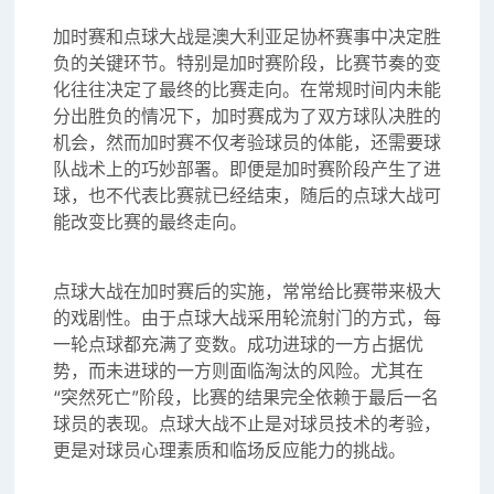
加时赛和点球大战是澳大利亚足协杯赛事中决定胜
负的关键环节。特别是加时赛阶段，比赛节奏的变
化往往决定了最终的比赛走向。在常规时间内未能
分出胜负的情况下，加时赛成为了双方球队决胜的
机会，然而加时赛不仅考验球员的体能，还需要球
队战术上的巧妙部署。即便是加时赛阶段产生了进
球，也不代表比赛就已经结束，随后的点球大战可
能改变比赛的最终走向。
点球大战在加时赛后的实施，常常给比赛带来极大
的戏剧性。由于点球大战采用轮流射门的方式，每
一轮点球都充满了变数。成功进球的一方占据优
势，而未进球的一方则面临淘汰的风险。尤其在
“突然死亡”阶段，比赛的结果完全依赖于最后一名
球员的表现。点球大战不止是对球员技术的考验，
更是对球员心理素质和临场反应能力的挑战。