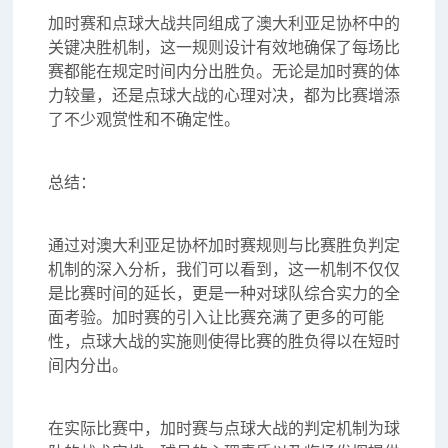
加时赛和点球大战共同组成了澳大利亚足协杯中的
关键决胜机制，这一规则设计有效地确保了每场比
赛都能在规定时间内分出胜负。无论是加时赛的体
力较量，还是点球大战的心理对决，都为比赛增添
了不少观赏性和不确定性。
总结：
通过对澳大利亚足协杯加时赛规则与比赛胜负判定
机制的深入分析，我们可以看到，这一机制不仅仅
是比赛时间的延长，更是一种对球队综合实力的全
面考验。加时赛的引入让比赛充满了更多的可能
性，点球大战的实施则使得比赛的胜负得以在短时
间内分出。
在实际比赛中，加时赛与点球大战的判定机制为球