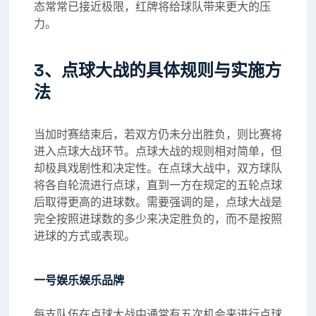
态常常已接近极限，红牌将给球队带来更大的压
力。
3、点球大战的具体规则与实施方
法
当加时赛结束后，若双方仍未分出胜负，则比赛将
进入点球大战环节。点球大战的规则相对简单，但
却极具戏剧性和决定性。在点球大战中，双方球队
将各自轮流进行点球，直到一方在规定的五轮点球
后取得更高的进球数。需要强调的是，点球大战是
完全按照进球数的多少来决定胜负的，而不是按照
进球的方式或表现。
一号娱乐娱乐品牌
每支队伍在点球大战中通常有五次机会来进行点球