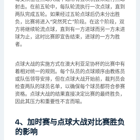
射击。在前五轮中，每队轮流执行一次点球，直到
两队完成五轮。如果经过五轮点球后仍未分出胜
负，比赛将进入“突然死亡”阶段。在这个阶段，双
方将继续轮流点球，直到有一方进球而另一方未进
球为止，这时比赛即宣告结束，进球的一方为胜
者。
点球大战的实施方式在澳大利亚足协杯的比赛中有
着相对统一的规则。每个队员的点球顺序由教练员
或队伍领导安排，但在点球大战开始前，裁判员会
检查两队的球员名单，以确保每个球员都符合参赛
资格。点球大战的结果直接决定比赛的最终胜负，
因此其压力和重要性不言而喻。
4、加时赛与点球大战对比赛胜负
的影响