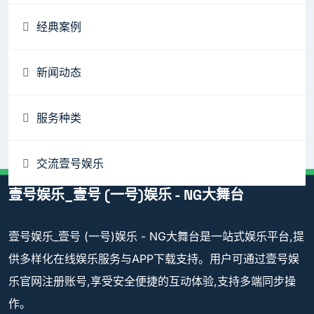
经典案例
新闻动态
服务种类
交流壹号娱乐
壹号娱乐_壹号 (一号)娱乐 - NG大舞台
壹号娱乐_壹号 (一号)娱乐 - NG大舞台是一站式娱乐平台,提
供多样化在线娱乐服务与APP下载支持。用户可通过壹号娱
乐官网注册账号,享受安全便捷的互动体验,支持多端同步操
作。