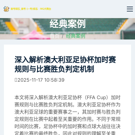
经典案例
首页
经典案例
深入解析澳大利亚足协杯加时赛
规则与比赛胜负判定机制
2025-11-17 10:58:39
本文将深入解析澳大利亚足协杯（FFA Cup）加时
赛规则与比赛胜负判定机制。澳大利亚足协杯作为
澳大利亚足球的重要赛事之一，其加时赛与胜负判
定规则在比赛中起着至关重要的作用。不同于常规
时间的比赛，足协杯中的加时赛和点球大战往往决
定着比赛的最终胜负，因此对规则的理解至关重