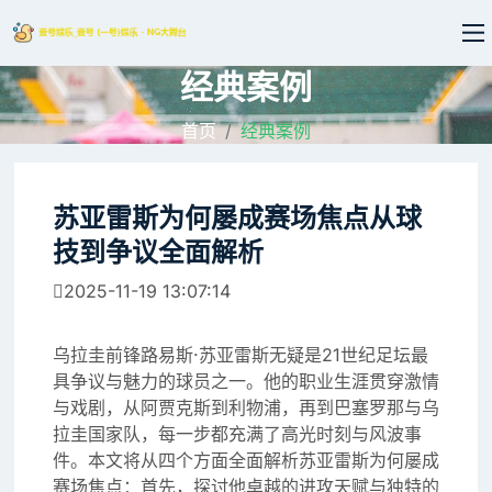
经典案例
首页
经典案例
苏亚雷斯为何屡成赛场焦点从球
技到争议全面解析
2025-11-19 13:07:14
乌拉圭前锋路易斯·苏亚雷斯无疑是21世纪足坛最
具争议与魅力的球员之一。他的职业生涯贯穿激情
与戏剧，从阿贾克斯到利物浦，再到巴塞罗那与乌
拉圭国家队，每一步都充满了高光时刻与风波事
件。本文将从四个方面全面解析苏亚雷斯为何屡成
赛场焦点：首先，探讨他卓越的进攻天赋与独特的