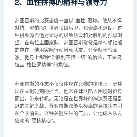
2、血性拼搏的精神与领导力
苏亚雷斯的比赛态度一直以“血性”著称。他从不惧
对抗，哪怕面对世界顶级后卫，也会毫不退缩。这
种拼劲源自他对足球的极致热爱和对胜利的强烈渴
望。在乌拉圭国家队，苏亚雷斯常常是精神领袖般
的存在，他用实际行动带动队友，让全队士气高
涨。他身上那种“为胜利不惜一切”的信念，正是乌
拉圭“格拉罗精神”的象征。
苏亚雷斯的斗志不仅仅体现在比赛的拼抢上，更体
现在关键时刻的担当。他常在球队陷入困境时挺身
而出，带来转机。无论是在世界杯的淘汰赛还是欧
冠的关键之战，苏亚雷斯都能以极高的竞技状态引
领全队前进。这种关键先生的气质，让他成为队友
信赖的“硬核核心”。