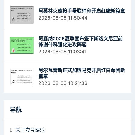
阿莫林火速接手曼联帅印开启红魔新篇章
2026-08-06 11:50:44
阿森纳2025夏季宣布签下斯洛文尼亚前
锋谢什科强化进攻阵容
2026-08-06 11:03:41
阿尔瓦雷斯正式加盟马竞开启红白军团新
篇章
2026-08-06 10:21:36
导航
关于壹号娱乐