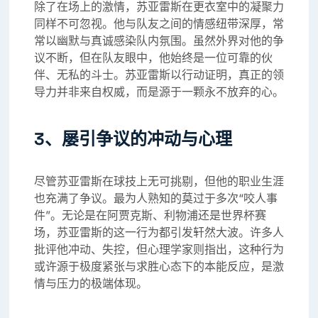
除了在场上的激情，苏亚雷斯在更衣室中的凝聚力
同样不可忽视。他与队友之间的情感纽带深厚，常
常以幽默与真诚感染队内氛围。虽然外界对他的争
议不断，但在队友眼中，他始终是一位可靠的伙
伴、无私的斗士。苏亚雷斯以行动证明，真正的领
导力并非来自权威，而是源于一颗永不放弃的心。
3、屡引争议的冲动与心理
尽管苏亚雷斯在球技上无可挑剔，但他的职业生涯
也充满了争议。最为人熟知的莫过于多次“咬人事
件”。无论是在阿贾克斯、利物浦还是世界杯赛
场，苏亚雷斯的这一行为都引发轩然大波。许多人
批评他冲动、失控，但心理学家则指出，这种行为
或许源于极度紧张与求胜心态下的本能反应，是激
情与压力的极端体现。