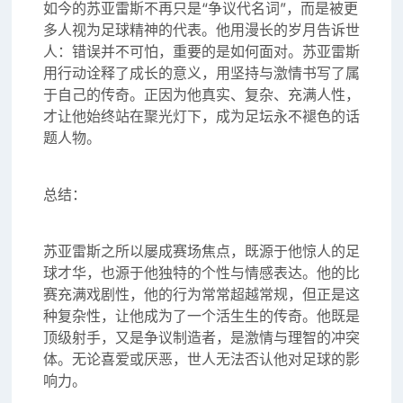
如今的苏亚雷斯不再只是“争议代名词”，而是被更
多人视为足球精神的代表。他用漫长的岁月告诉世
人：错误并不可怕，重要的是如何面对。苏亚雷斯
用行动诠释了成长的意义，用坚持与激情书写了属
于自己的传奇。正因为他真实、复杂、充满人性，
才让他始终站在聚光灯下，成为足坛永不褪色的话
题人物。
总结：
苏亚雷斯之所以屡成赛场焦点，既源于他惊人的足
球才华，也源于他独特的个性与情感表达。他的比
赛充满戏剧性，他的行为常常超越常规，但正是这
种复杂性，让他成为了一个活生生的传奇。他既是
顶级射手，又是争议制造者，是激情与理智的冲突
体。无论喜爱或厌恶，世人无法否认他对足球的影
响力。