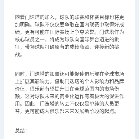
随着门迭塔的加入，球队的联赛和杯赛目标也将更
加明确。球队不仅仅要争取在国内联赛中取得好成
绩，更有可能在国际赛场上争夺荣誉。门迭塔作为
核心球员之一，将成为球队向国际舞台迈进的象
征，带领球队打破原有的成绩瓶颈，迎接新的挑
战。
同时，门迭塔的加盟还可能促使俱乐部在全球市场
上扩展其影响力。借助门迭塔的个人影响力和品牌
价值，俱乐部有望提升其在全球范围内的市场份
额，这对球队未来的商业化运作有着极大的促进作
用。因此，门迭塔的转会不仅仅是单纯的人员更
替，更可能成为俱乐部未来发展新阶段的起点。
总结：