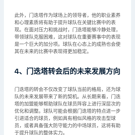
此外，门迭塔作为球场上的领导者，他的职业素养
和心理素质将有助于提升球队在关键比赛中的表
现。在面对压力和挑战时，门迭塔能够冷静处理，
带领球队克服困难，这对球队在重要赛事中的表现
是一个巨大的加分项。球队在心态上的成熟也会使
其在未来的比赛中表现得更加稳定。
4、门迭塔转会后的未来发展方向
门迭塔的转会不仅改变了球队当前的格局，还为球
队的未来发展带来了新的契机。从长期来看，门迭
塔的加盟能够帮助球队在球员阵容上进行深层次的
优化和调整。球队可能会根据门迭塔的特点进一步
引进适合的球员，例如具有相似风格的攻击型球
员，或者具备强大防守能力的中场球员，这将有助
于提升球队的整体实力。