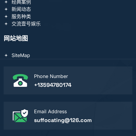
经典案例
新闻动态
服务种类
交流壹号娱乐
网站地图
SiteMap
Phone Number
+13594780174
Email Address
suffocating@126.com