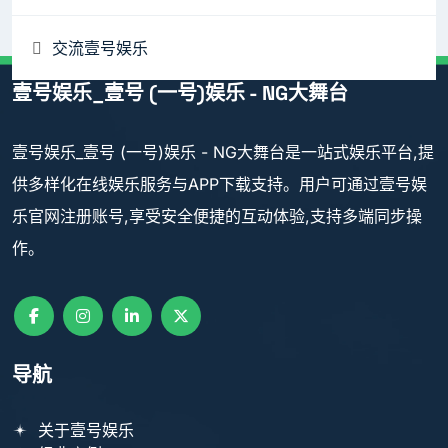
交流壹号娱乐
壹号娱乐_壹号 (一号)娱乐 - NG大舞台
壹号娱乐_壹号 (一号)娱乐 - NG大舞台是一站式娱乐平台,提
供多样化在线娱乐服务与APP下载支持。用户可通过壹号娱
乐官网注册账号,享受安全便捷的互动体验,支持多端同步操
作。
导航
关于壹号娱乐