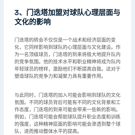
3、门迭塔加盟对球队心理层面与
文化的影响
门迭塔的转会不仅仅是一个战术和经济层面的变
化，它同样影响到球队的心理层面与文化建设。作
为一名顶级球员，门迭塔的到来将极大地提升队内
的竞争氛围。他的技术水平和职业精神将成为队内
年轻球员的榜样，激励他们不断提高自我。这对于
塑造球队的竞争力和凝聚力具有重要作用。
与此同时，门迭塔的加入可能会影响到球队的文化
氛围。不同的球员背后可能有不同的文化背景和工
作态度，门迭塔的到来可能会带来一些新的影响。
例如，门迭塔可能会帮助球队提升职业态度和训练
的强度，这种精神层面的影响可能会渗透到整个球
队，进而推动整体水平的提高。