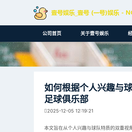
公司首页
关于壹号娱乐
如何根据个人兴趣与
足球俱乐部
2025-12-05 12:19:21
本文旨在从个人兴趣与球队特质的双重视