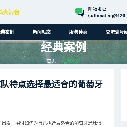
邮箱地址
suffocating@126
经典案例
新闻动态
服务种类
交流壹号
经典案例
首页
经典案例
球队特点选择最适合的葡萄牙
角出发，探讨如何为自己挑选最适合的葡萄牙足球俱