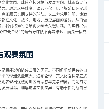
迷文化氛围、球队竞技风格与发展方向、城市背景与
潜力。通过这些维度，读者不仅可以了解葡萄牙足球
到真正愿意长期支持的球队。文章力求用清晰、饱满
乐部在文化、战术、地域、历史层面的差异，从而做
终，我们将通过总结再次统合关键思路，为读者提供
心中最合适”的葡萄牙球队不再是难题，而是一段充
与观赛氛围
往是最能影响情感归属的因素。不同俱乐部拥有各自
菲卡的球迷数量庞大、遍布全球，其文化强调家庭式
迷则表现出强烈的地区自豪感与竞争精神；而葡萄牙
远发展理念。理解这些文化差异，有助于你判断自己
样值得考量。若你喜欢热烈震撼的声浪，可以关注那