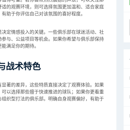
舒适的观赛环境，则可选择氛围更加温和、适合家庭
，有助于你评估自己对该氛围的喜好程度。
是决定情感投入的关键。一些俱乐部在球迷活动、社
动参与、公益项目等机会。如果你希望与俱乐部保持
更能满足你的期待。
与战术特色
有显著的差异，这些特质直接决定了观赛体验。如果
，可以选择那些擅于快速推进的球队；如果你更看重
与组织型打法的俱乐部。明确自身观赛偏好，有助于