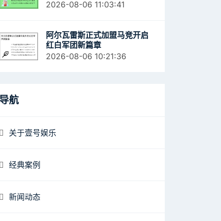
容
2026-08-06 11:03:41
阿尔瓦雷斯正式加盟马竞开启
红白军团新篇章
2026-08-06 10:21:36
导航
关于壹号娱乐
经典案例
新闻动态