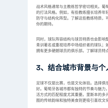
战术风格通常与主教练哲学密切相关。葡
的打法风格。例如，有些教练擅长培养年
防守与结构化阵型。了解这些教练特质，
你的期待。
同时，球队阵容结构与球员特质也会影响
青训著名或重视培养中场组织者的球队；
拥有更多硬朗球员的俱乐部。了解球员特
3、结合城市背景与个
足球不仅是比赛，也是文化体验。选择俱
好。葡萄牙各城市都有独特的节奏与魅力
活方式的匹配程度尤其重要。里斯本的多
图的传统韵味和独特美食则更吸引喜欢文