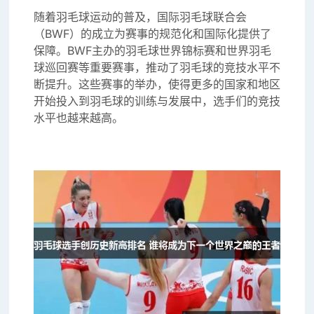
随着羽毛球运动的普及，国际羽毛球联合会
（BWF）的成立为赛事的规范化和国际化提供了
保障。BWF主办的羽毛球世界锦标赛和世界羽毛
球巡回赛等重要赛事，推动了羽毛球的竞技水平不
断提升。这些赛事的举办，使得更多的国家和地区
开始投入到羽毛球的训练与发展中，选手们的竞技
水平也越来越高。