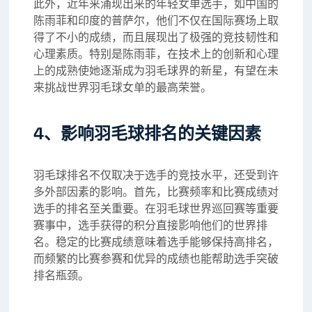
此外，近年来涌现出来的年轻女单选手，如中国的
陈雨菲和印度的普萨尔，他们不仅在国际赛场上取
得了不小的成绩，而且展现出了极强的竞技韧性和
心理素质。特别是陈雨菲，在技术上的创新和心理
上的成熟使她逐渐成为羽毛球界的新星，有望在未
来挑战世界羽毛球女单的最高荣誉。
4、影响羽毛球排名的关键因素
羽毛球排名不仅取决于选手的竞技水平，还受到许
多外部因素的影响。首先，比赛频率和比赛成绩对
选手的排名至关重要。在羽毛球世界巡回赛等重要
赛事中，选手获得的积分直接影响他们的世界排
名。稳定的比赛成绩意味着选手能够保持高排名，
而频繁的比赛参赛和优异的成绩也能帮助选手突破
排名瓶颈。