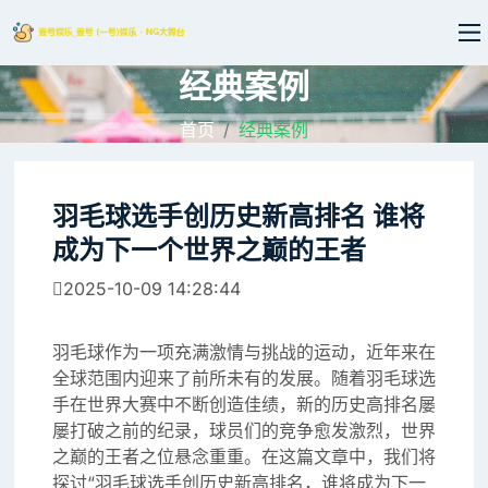
经典案例
首页
经典案例
羽毛球选手创历史新高排名 谁将
成为下一个世界之巅的王者
2025-10-09 14:28:44
羽毛球作为一项充满激情与挑战的运动，近年来在
全球范围内迎来了前所未有的发展。随着羽毛球选
手在世界大赛中不断创造佳绩，新的历史高排名屡
屡打破之前的纪录，球员们的竞争愈发激烈，世界
之巅的王者之位悬念重重。在这篇文章中，我们将
探讨“羽毛球选手创历史新高排名，谁将成为下一