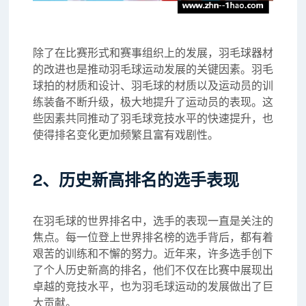
除了在比赛形式和赛事组织上的发展，羽毛球器材
的改进也是推动羽毛球运动发展的关键因素。羽毛
球拍的材质和设计、羽毛球的材质以及运动员的训
练装备不断升级，极大地提升了运动员的表现。这
些因素共同推动了羽毛球竞技水平的快速提升，也
使得排名变化更加频繁且富有戏剧性。
2、历史新高排名的选手表现
在羽毛球的世界排名中，选手的表现一直是关注的
焦点。每一位登上世界排名榜的选手背后，都有着
艰苦的训练和不懈的努力。近年来，许多选手创下
了个人历史新高的排名，他们不仅在比赛中展现出
卓越的竞技水平，也为羽毛球运动的发展做出了巨
大贡献。