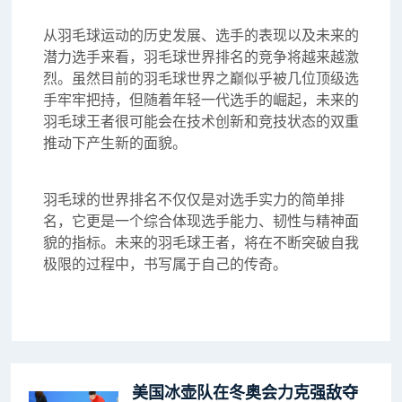
从羽毛球运动的历史发展、选手的表现以及未来的
潜力选手来看，羽毛球世界排名的竞争将越来越激
烈。虽然目前的羽毛球世界之巅似乎被几位顶级选
手牢牢把持，但随着年轻一代选手的崛起，未来的
羽毛球王者很可能会在技术创新和竞技状态的双重
推动下产生新的面貌。
羽毛球的世界排名不仅仅是对选手实力的简单排
名，它更是一个综合体现选手能力、韧性与精神面
貌的指标。未来的羽毛球王者，将在不断突破自我
极限的过程中，书写属于自己的传奇。
美国冰壶队在冬奥会力克强敌夺