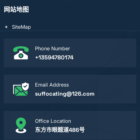
网站地图
SiteMap
Phone Number
+13594780174
Email Address
suffocating@126.com
Office Location
东方市眼题道486号