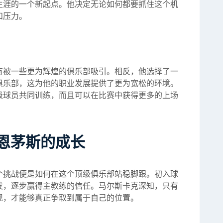
生涯的一个新起点。他决定无论如何都要抓住这个机
和压力。
有被一些更为辉煌的俱乐部吸引。相反，他选择了一
俱乐部，这为他的职业发展提供了更为宽松的环境。
级球员共同训练，而且可以在比赛中获得更多的上场
恩茅斯的成长
个挑战便是如何在这个顶级俱乐部站稳脚跟。初入球
发，逐步赢得主教练的信任。马尔斯卡克深知，只有
现，才能够真正争取到属于自己的位置。