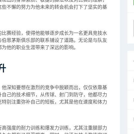
这些不懈的努力为他未来的转会机会打下了坚实的基
的比赛经验，使得他能够逐步成长为一名更具竞技水
与伯恩茅斯俱乐部的联系铺设了道路。无论是与队友
都为他的职业生涯带来了深远的影响。
升
，他深知要想在激烈的竞争中脱颖而出，仅仅依靠基
升自己的技术细节，从传球、射门到防守，他都尽力
克特别注重弥补自己的短板，尤其是他在速度和体力
行高强度的耐力训练和爆发力训练，尤其注重腿部力