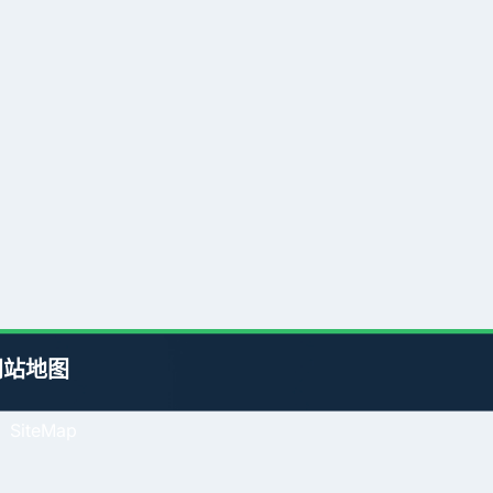
网站地图
SiteMap