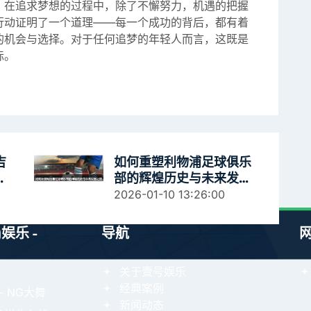
：在追求梦想的过程中，除了不懈努力，机遇的把握
行动证明了一个道理——每一个成功的背后，都有着
的机会与选择。对于任何追梦的年轻人而言，这既是
标。
吉
如何重塑利物浦足球俱乐
影
部的辉煌历史与未来发展
之路
2026-01-10 13:26:00
娱乐 -
导航
关于壹号娱乐
经典案例
- NG大舞
新闻动态