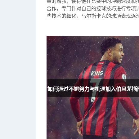
量的增强，使得他在比赛中的冲刺速度和
合作，专门针对自己的控球技巧进行专项
些技术的细化，马尔斯卡克的球场表现逐