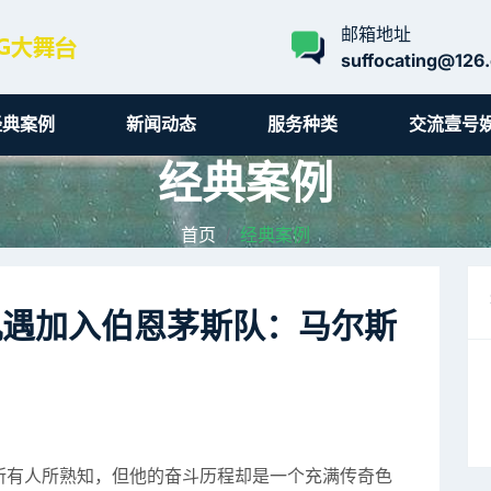
邮箱地址
suffocating@126
经典案例
新闻动态
服务种类
交流壹号
经典案例
首页
经典案例
机遇加入伯恩茅斯队：马尔斯
所有人所熟知，但他的奋斗历程却是一个充满传奇色