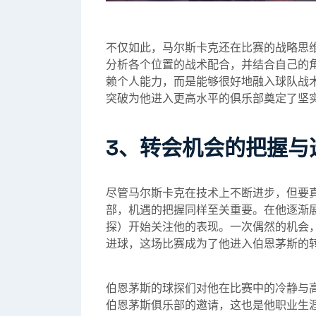
不仅如此，马尔斯卡克还在比赛的战略思
分析各个位置的战术配合，并结合自己的
赖个人能力，而是能够很好地融入球队战
突破为他进入更高水平的俱乐部奠定了坚
3、转会机会的把握与
尽管马尔斯卡克在技术上不断进步，但要
部，机遇的把握同样至关重要。在他逐渐展现
探）开始关注他的表现。一次偶然的机会
进球，这场比赛成为了他进入伯恩茅斯的
伯恩茅斯的球探们对他在比赛中的冷静与
伯恩茅斯俱乐部的邀请，这也是他职业生