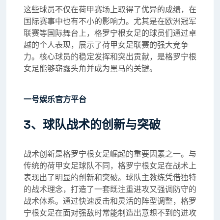
这些球员不仅在荷甲赛场上取得了优异的成绩，在
国际赛事中也有不小的影响力。尤其是在欧洲冠军
联赛等国际舞台上，格罗宁根女足的球员们通过卓
越的个人表现，展示了荷甲女足联赛的强大竞争
力。核心球员的稳定发挥和突出贡献，是格罗宁根
女足能够崭露头角并成为黑马的关键。
一号娱乐官方平台
3、球队战术的创新与突破
战术创新是格罗宁根女足崛起的重要因素之一。与
传统的荷甲女足球队不同，格罗宁根女足在战术上
表现出了明显的创新和突破。球队主教练凭借独特
的战术理念，打造了一套既注重进攻又强调防守的
战术体系。通过快速反击和灵活的阵型调整，格罗
宁根女足在面对强敌时常能制造出意想不到的进攻