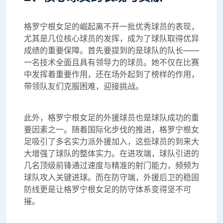
格罗宁根女足的崛起离不开一批优秀球员的表现，
尤其是几位核心球员的发挥，成为了球队取得优异
成绩的重要保障。首先要提到的是球队的队长——
一名技术全面且具有领导力的球员。她不仅在比赛
中发挥着重要作用，还在场外起到了榜样的作用，
带领队友们克服困难，迎接挑战。
此外，格罗宁根女足的外援球员也是球队成功的重
要因素之一。随着国际化步伐的推进，格罗宁根女
足吸引了多名实力派外援加入，这些球员的到来大
大增强了球队的整体实力。在进攻端，球队引进的
几名顶级前锋通过速度与精准的射门能力，频频为
球队攻入关键进球。而在防守端，外援后卫的稳固
防线更是让格罗宁根女足的防守体系变得坚不可
摧。