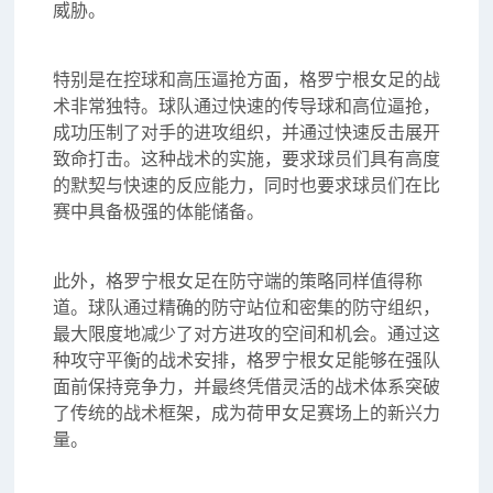
威胁。
特别是在控球和高压逼抢方面，格罗宁根女足的战
术非常独特。球队通过快速的传导球和高位逼抢，
成功压制了对手的进攻组织，并通过快速反击展开
致命打击。这种战术的实施，要求球员们具有高度
的默契与快速的反应能力，同时也要求球员们在比
赛中具备极强的体能储备。
此外，格罗宁根女足在防守端的策略同样值得称
道。球队通过精确的防守站位和密集的防守组织，
最大限度地减少了对方进攻的空间和机会。通过这
种攻守平衡的战术安排，格罗宁根女足能够在强队
面前保持竞争力，并最终凭借灵活的战术体系突破
了传统的战术框架，成为荷甲女足赛场上的新兴力
量。