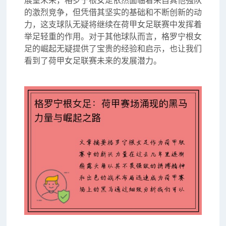
展望未来，格罗宁根女足依然面临着来自其他强队
的激烈竞争，但凭借其坚实的基础和不断创新的动
力，这支球队无疑将继续在荷甲女足联赛中发挥着
举足轻重的作用。对于其他球队而言，格罗宁根女
足的崛起无疑提供了宝贵的经验和启示，也让我们
看到了荷甲女足联赛未来的发展潜力。