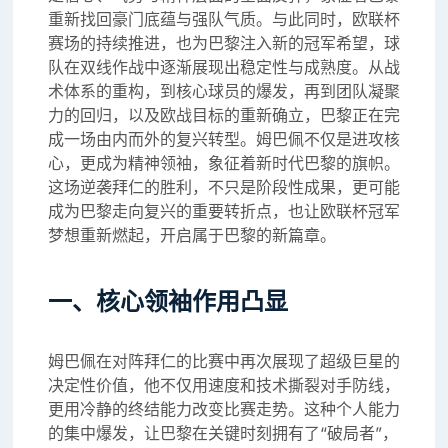
重新找回豪门底蕴与强队气质。与此同时，欧联杯
赛场的持续推进，也为巴黎注入新的冠军希望，球
队在双线作战中逐渐展现出稳定性与成熟度。从战
术体系的重构，到核心球员的爆发，再到团队凝聚
力的回归，以及欧战目标的重新确立，巴黎正在完
成一场由内而外的复兴转型。姆巴佩不仅是进攻核
心，更成为精神领袖，象征着新时代巴黎的旗帜。
这场逆袭拜仁的胜利，不只是阶段性成果，更可能
成为巴黎走向复兴的重要转折点，也让欧联杯冠军
梦想重新燃起，开启属于巴黎的新篇章。
一、核心领袖作用凸显
姆巴佩在对阵拜仁的比赛中再次展现了超级巨星的
决定性价值，他不仅用速度和技术撕裂对手防线，
更用冷静的终结能力改变比赛走势。这种个人能力
的集中爆发，让巴黎在关键时刻拥有了“破局者”，