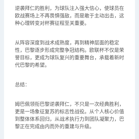
逆袭拜仁的胜利，为球队注入强大信心，使球员在
欧战赛场上不再畏惧强敌，而是敢于主动出击，这
种心理转变对杯赛征程至关重要。
从阵容深度到战术成熟度，再到精神层面的稳定
性，巴黎逐步形成完整争冠结构。欧联杯不仅是荣
誉目标，更成为球队复兴的重要舞台，承载着新时
代巴黎的希望。
总结：
姆巴佩领衔巴黎逆袭拜仁，不只是一次经典胜利，
更是一场象征复苏的标志性战役。从个人核心价值
到整体体系回归，从战术执行力到团队凝聚力，巴
黎正在完成由内而外的重建与升级。