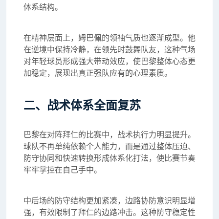
体系结构。
在精神层面上，姆巴佩的领袖气质也逐渐成型。他
在逆境中保持冷静，在领先时鼓舞队友，这种气场
对年轻球员形成强大带动效应，使巴黎整体心态更
加稳定，展现出真正强队应有的心理素质。
二、战术体系全面复苏
巴黎在对阵拜仁的比赛中，战术执行力明显提升。
球队不再单纯依赖个人能力，而是通过整体压迫、
防守协同和快速转换形成体系化打法，使比赛节奏
牢牢掌控在自己手中。
中后场的防守结构更加紧凑，边路协防意识明显增
强，有效限制了拜仁的边路冲击。这种防守稳定性