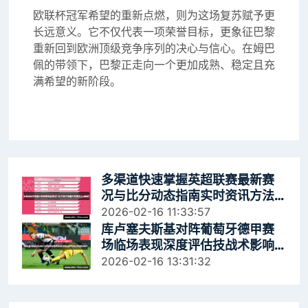
欧联杯冠军希望的重新点燃，则为这场复苏赋予更
长远意义。它不仅代表一项荣誉目标，更象征巴黎
重新回到欧洲顶级竞争序列的决心与信心。在姆巴
佩的带领下，巴黎正走向一个更加成熟、稳定且充
满希望的新阶段。
多渠道快速掌握英超联赛最新赛
况与比分动态指南实时资讯方法
解析
2026-02-16 11:33:57
库卢塞夫斯基对阵葡萄牙德甲赛
场临场表现深度评估技战术影响
与关键瞬间解析
2026-02-16 13:31:32