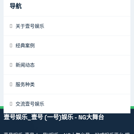
导航
关于壹号娱乐
经典案例
新闻动态
服务种类
交流壹号娱乐
壹号娱乐_壹号 (一号)娱乐 - NG大舞台