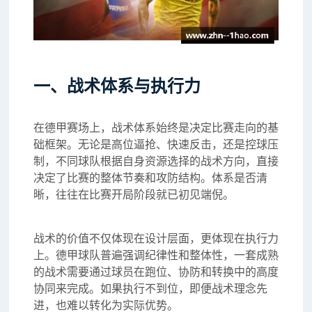
一、战术体系与执行力
在德甲赛场上，战术体系始终是决定比赛走向的基
础框架。无论是高位逼抢、快速反击，还是控球压
制，不同球队根据自身资源选择的战术方向，直接
决定了比赛的整体节奏和攻防结构。体系是否清
晰，往往在比赛开局阶段就已初见端倪。
战术的价值不仅体现在设计层面，更体现在执行力
上。德甲球队普遍强调纪律性和整体性，一套成熟
的战术需要通过球员在跑位、协防和转换中的高度
协同来完成。如果执行不到位，即便战术理念先
进，也难以转化为实际优势。