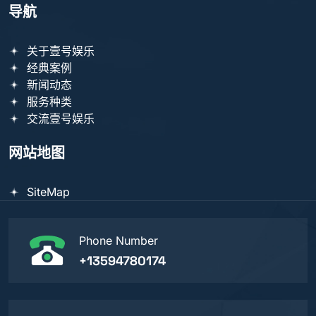
导航
关于壹号娱乐
经典案例
新闻动态
服务种类
交流壹号娱乐
网站地图
SiteMap
Phone Number
+13594780174