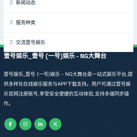
新闻动态
服务种类
交流壹号娱乐
壹号娱乐_壹号 (一号)娱乐 - NG大舞台
壹号娱乐_壹号 (一号)娱乐 - NG大舞台是一站式娱乐平台,提
供多样化在线娱乐服务与APP下载支持。用户可通过壹号娱
乐官网注册账号,享受安全便捷的互动体验,支持多端同步操
作。