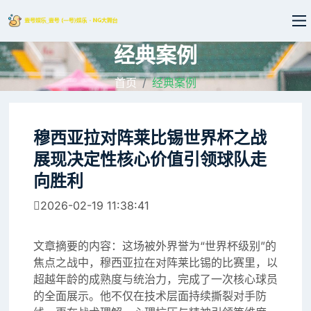
经典案例
首页
经典案例
穆西亚拉对阵莱比锡世界杯之战
展现决定性核心价值引领球队走
向胜利
2026-02-19 11:38:41
文章摘要的内容：这场被外界誉为“世界杯级别”的
焦点之战中，穆西亚拉在对阵莱比锡的比赛里，以
超越年龄的成熟度与统治力，完成了一次核心球员
的全面展示。他不仅在技术层面持续撕裂对手防