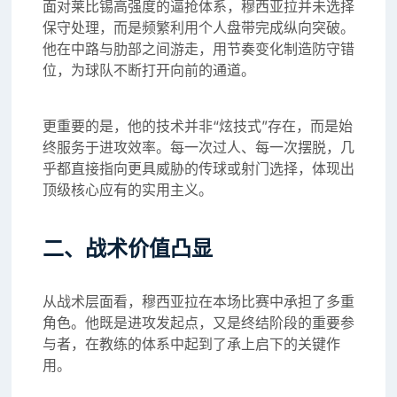
面对莱比锡高强度的逼抢体系，穆西亚拉并未选择
保守处理，而是频繁利用个人盘带完成纵向突破。
他在中路与肋部之间游走，用节奏变化制造防守错
位，为球队不断打开向前的通道。
更重要的是，他的技术并非“炫技式”存在，而是始
终服务于进攻效率。每一次过人、每一次摆脱，几
乎都直接指向更具威胁的传球或射门选择，体现出
顶级核心应有的实用主义。
二、战术价值凸显
从战术层面看，穆西亚拉在本场比赛中承担了多重
角色。他既是进攻发起点，又是终结阶段的重要参
与者，在教练的体系中起到了承上启下的关键作
用。