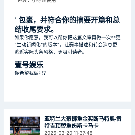
` 包裹，并符合你的摘要开篇和总
结收尾要求。
如果你愿意，我可以帮你把这篇文章再做一次**更
“生动新闻化”的版本”，让赛事描述和转会消息更
贴近实际头条风格，更吸引读者。
壹号娱乐
你希望我做吗？
亚特兰大豪掷重金买断马特奥·雷
特吉顶替重伤斯卡马卡
2026-03-20 11:37:48