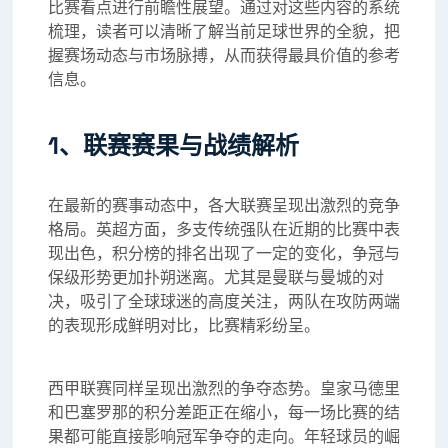
比赛看点进行前瞻性展望。通过对这些内容的系统
梳理，读者可以清晰了解当前足球世界的全貌，把
握赛场动态与市场脉搏，从而获得最具价值的参考
信息。
1、联赛赛果与战绩解析
在最新的赛事动态中，各大联赛呈现出激烈的竞争
格局。英超方面，多支传统强队在近期的比赛中表
现出色，积分榜的排名出现了一定的变化，争冠与
保级形势更加扑朔迷离。尤其是曼联与曼城的对
决，吸引了全球球迷的高度关注，两队在攻防两端
的表现形成鲜明对比，比赛精彩纷呈。
西甲联赛同样呈现出激烈的争夺态势。皇家马德里
和巴塞罗那的积分差距正在缩小，每一场比赛的结
果都可能直接影响冠军争夺的走向。年轻球员的崛