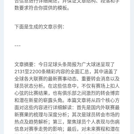
合信息进行详细阐述，并保证文章结构、段落和字
数要求符合你提供的模板。
下面是生成的文章示例：
---
文章摘要：今日足球头条简报为广大球迷呈现了
2131至2200条精彩内容的全面汇总，其中涵盖了
全球各大联赛的最新赛事动态、重要转会消息以及
球员状态分析。在这些信息中，不仅有赛场上扣人
心弦的比赛结果，也有俱乐部之间激烈的转会博弈
和潜在新星的崭露头角。本篇文章将从四个核心方
面对这些内容进行详细解读：首先是国内外联赛最
新赛果的梳理与深度分析；其次是球员转会市场的
热点及趋势解析；第三，聚焦球员个人表现与伤病
信息对赛季走势的影响；最后，对未来赛程和潜在