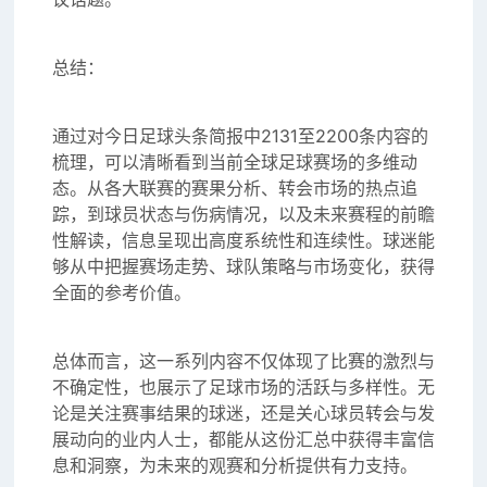
总结：
通过对今日足球头条简报中2131至2200条内容的
梳理，可以清晰看到当前全球足球赛场的多维动
态。从各大联赛的赛果分析、转会市场的热点追
踪，到球员状态与伤病情况，以及未来赛程的前瞻
性解读，信息呈现出高度系统性和连续性。球迷能
够从中把握赛场走势、球队策略与市场变化，获得
全面的参考价值。
总体而言，这一系列内容不仅体现了比赛的激烈与
不确定性，也展示了足球市场的活跃与多样性。无
论是关注赛事结果的球迷，还是关心球员转会与发
展动向的业内人士，都能从这份汇总中获得丰富信
息和洞察，为未来的观赛和分析提供有力支持。