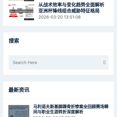
从战术效率与变化趋势全面解析
亚洲杯锋线组合威胁特征格局
2026-03-20 13:51:08
搜索
最新资讯
马利诺夫斯基脚踝骨折惨案全回顾赛场瞬
间与职业生涯转折深度解析