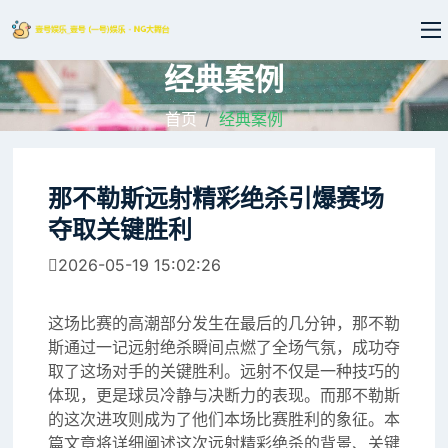
经典案例
首页
经典案例
那不勒斯远射精彩绝杀引爆赛场
夺取关键胜利
2026-05-19 15:02:26
这场比赛的高潮部分发生在最后的几分钟，那不勒
斯通过一记远射绝杀瞬间点燃了全场气氛，成功夺
取了这场对手的关键胜利。远射不仅是一种技巧的
体现，更是球员冷静与决断力的表现。而那不勒斯
的这次进攻则成为了他们本场比赛胜利的象征。本
篇文章将详细阐述这次远射精彩绝杀的背景、关键