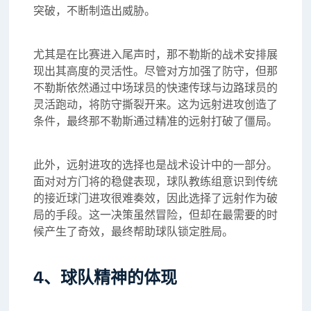
突破，不断制造出威胁。
尤其是在比赛进入尾声时，那不勒斯的战术安排展
现出其高度的灵活性。尽管对方加强了防守，但那
不勒斯依然通过中场球员的快速传球与边路球员的
灵活跑动，将防守撕裂开来。这为远射进攻创造了
条件，最终那不勒斯通过精准的远射打破了僵局。
此外，远射进攻的选择也是战术设计中的一部分。
面对对方门将的稳健表现，球队教练组意识到传统
的接近球门进攻很难奏效，因此选择了远射作为破
局的手段。这一决策虽然冒险，但却在最需要的时
候产生了奇效，最终帮助球队锁定胜局。
4、球队精神的体现