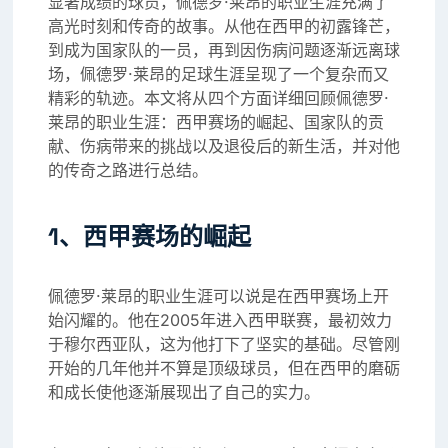
显著成绩的球员，佩德罗·莱昂的职业生涯充满了
高光时刻和传奇的故事。从他在西甲的初露锋芒，
到成为国家队的一员，再到因伤病问题逐渐远离球
场，佩德罗·莱昂的足球生涯呈现了一个复杂而又
精彩的轨迹。本文将从四个方面详细回顾佩德罗·
莱昂的职业生涯：西甲赛场的崛起、国家队的贡
献、伤病带来的挑战以及退役后的新生活，并对他
的传奇之路进行总结。
1、西甲赛场的崛起
佩德罗·莱昂的职业生涯可以说是在西甲赛场上开
始闪耀的。他在2005年进入西甲联赛，最初效力
于穆尔西亚队，这为他打下了坚实的基础。尽管刚
开始的几年他并不算是顶级球员，但在西甲的磨砺
和成长使他逐渐展现出了自己的实力。