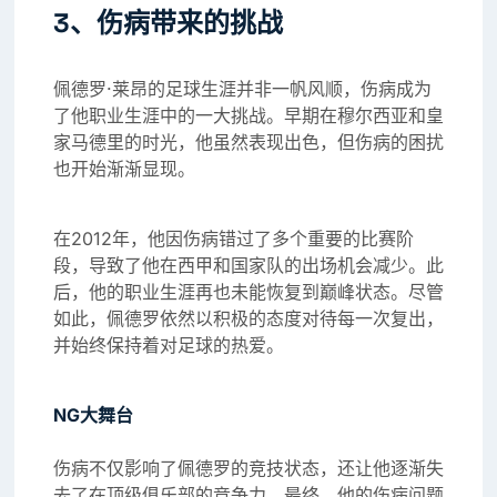
3、伤病带来的挑战
佩德罗·莱昂的足球生涯并非一帆风顺，伤病成为
了他职业生涯中的一大挑战。早期在穆尔西亚和皇
家马德里的时光，他虽然表现出色，但伤病的困扰
也开始渐渐显现。
在2012年，他因伤病错过了多个重要的比赛阶
段，导致了他在西甲和国家队的出场机会减少。此
后，他的职业生涯再也未能恢复到巅峰状态。尽管
如此，佩德罗依然以积极的态度对待每一次复出，
并始终保持着对足球的热爱。
NG大舞台
伤病不仅影响了佩德罗的竞技状态，还让他逐渐失
去了在顶级俱乐部的竞争力。最终，他的伤病问题