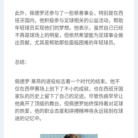
此外，佩德罗还参与了一些慈善事业，特别是在西
班牙国内，他积极参与足球相关的公益活动，帮助
年轻球员实现他们的梦想。他表示，虽然自己已经
不再是球场上的明星，但依然希望能为足球事业做
出贡献，尤其是帮助那些面临困难的年轻球员。
总结：
佩德罗·莱昂的退役标志着一个时代的结束。他不
仅在西甲赛场上创下了不小的成就，也在西班牙国
家队的历史上留下了自己的足迹。尽管伤病早早让
他离开了顶级的舞台，但佩德罗始终保持着对足球
的热爱，他的职业态度和拼搏精神将永远铭刻在球
迷的记忆中。