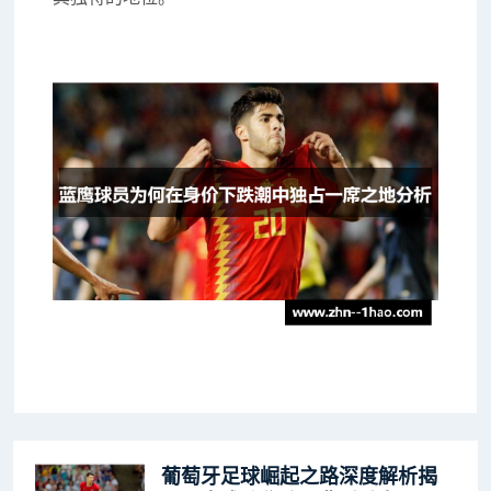
葡萄牙足球崛起之路深度解析揭