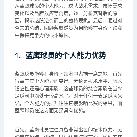
从蓝鹰球员的个人能力、球队战术需求、市场需求
变化以及品牌效应等角度，逐一分析其背后的原
因，揭示这股逆势而上的独特现象。最后，通过对
全文的总结，回顾蓝鹰球员为何能够在身价下跌潮
中保持竞争力的根本原因。
1、蓝鹰球员的个人能力优势
蓝鹰球员能够在身价下跌潮中占据一席之地，首先
得益于其个人能力的突出。无论是技术水平、战术
适应性还是心理素质，这些球员的综合素质在当今
足球圈中均处于较高水平。对于任何一支足球队来
说，个人能力的提升往往直接影响比赛的结果，而
蓝鹰球员在这方面无疑具有优势。
首先，蓝鹰球员往往具备非常出色的技术能力。无