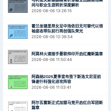
马利诺夫斯基脚踝骨折惨案全回顾赛场瞬
间与职业生涯转折深度解析
2026-08-06 13:26:15
霍兰坐镇里昂女足中场依旧无可替代以领
袖姿态带队前行再创强队荣光
2026-08-06 12:38:54
阿莫林火速接手曼联帅印开启红魔新篇章
2026-08-06 11:50:44
阿森纳2025夏季宣布签下斯洛文尼亚前
锋谢什科强化进攻阵容
2026-08-06 11:03:41
阿尔瓦雷斯正式加盟马竞开启红白军团新
篇章