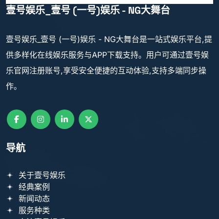
壹号娱乐_壹号 (一号)娱乐 - NG大舞台
壹号娱乐_壹号 (一号)娱乐 - NG大舞台是一站式娱乐平台,提
供多样化在线娱乐服务与APP下载支持。用户可通过壹号娱
乐官网注册账号,享受安全便捷的互动体验,支持多端同步操
作。
导航
关于壹号娱乐
经典案例
新闻动态
服务种类