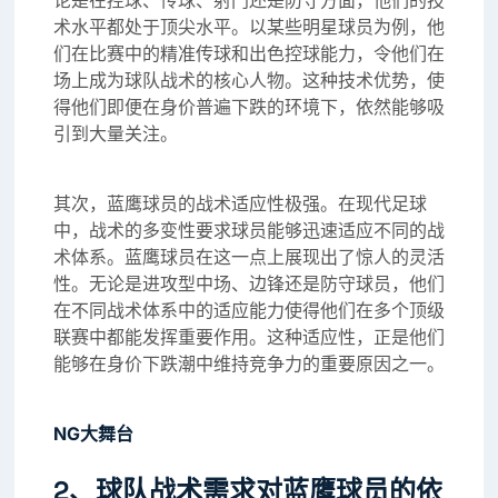
论是在控球、传球、射门还是防守方面，他们的技
术水平都处于顶尖水平。以某些明星球员为例，他
们在比赛中的精准传球和出色控球能力，令他们在
场上成为球队战术的核心人物。这种技术优势，使
得他们即便在身价普遍下跌的环境下，依然能够吸
引到大量关注。
其次，蓝鹰球员的战术适应性极强。在现代足球
中，战术的多变性要求球员能够迅速适应不同的战
术体系。蓝鹰球员在这一点上展现出了惊人的灵活
性。无论是进攻型中场、边锋还是防守球员，他们
在不同战术体系中的适应能力使得他们在多个顶级
联赛中都能发挥重要作用。这种适应性，正是他们
能够在身价下跌潮中维持竞争力的重要原因之一。
NG大舞台
2、球队战术需求对蓝鹰球员的依