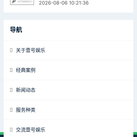
2026-08-06 10:21:36
导航
关于壹号娱乐
经典案例
新闻动态
服务种类
交流壹号娱乐