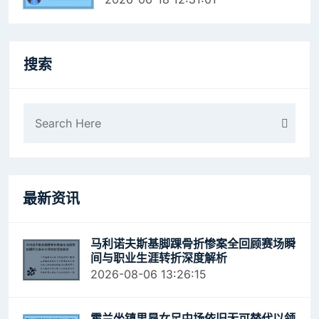
搜索
最新资讯
马利诺夫斯基脚踝骨折惨案全回顾赛场瞬
间与职业生涯转折深度解析
2026-08-06 13:26:15
霍兰坐镇里昂女足中场依旧无可替代以领