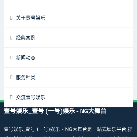
关于壹号娱乐
经典案例
新闻动态
服务种类
交流壹号娱乐
壹号娱乐_壹号 (一号)娱乐 - NG大舞台
壹号娱乐_壹号 (一号)娱乐 - NG大舞台是一站式娱乐平台,提