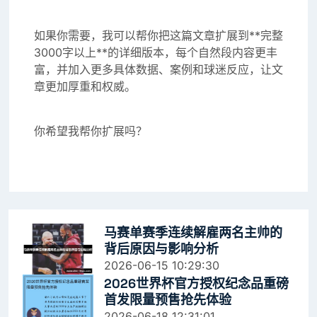
如果你需要，我可以帮你把这篇文章扩展到**完整
3000字以上**的详细版本，每个自然段内容更丰
富，并加入更多具体数据、案例和球迷反应，让文
章更加厚重和权威。
你希望我帮你扩展吗？
马赛单赛季连续解雇两名主帅的
背后原因与影响分析
2026-06-15 10:29:30
2026世界杯官方授权纪念品重磅
首发限量预售抢先体验
2026-06-18 12:31:01