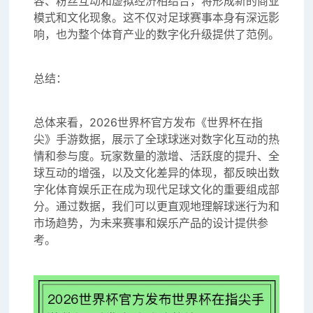
容、粉丝互动和虚拟经济相结合，将形成新的商业
模式和文化现象。这不仅对足球赛事本身有深远影
响，也为整个体育产业的数字化升级提供了范例。
总结：
总体来看，2026世界杯官方发布《世界杯在指
尖》手游数据，展示了全球球迷对数字化互动的热
情和参与度。玩家数量的激增、活跃度的提升、全
球互动的增强，以及文化差异的体现，都反映出数
字化体育娱乐正在成为现代足球文化的重要组成部
分。通过数据，我们可以更直观地理解球迷行为和
市场趋势，为未来赛事和娱乐产品的设计提供参
考。