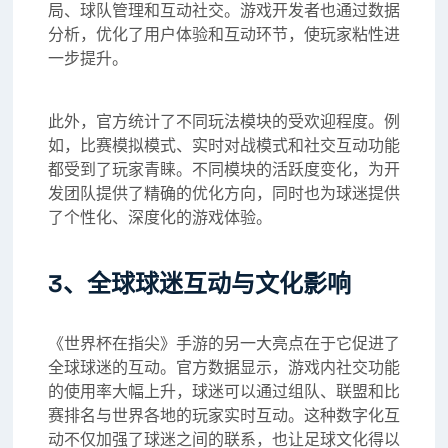
局、球队管理和互动社交。游戏开发者也通过数据
分析，优化了用户体验和互动环节，使玩家粘性进
一步提升。
此外，官方统计了不同玩法模块的受欢迎程度。例
如，比赛模拟模式、实时对战模式和社交互动功能
都受到了玩家青睐。不同模块的活跃度变化，为开
发团队提供了精确的优化方向，同时也为球迷提供
了个性化、深度化的游戏体验。
3、全球球迷互动与文化影响
《世界杯在指尖》手游的另一大亮点在于它促进了
全球球迷的互动。官方数据显示，游戏内社交功能
的使用率大幅上升，球迷可以通过组队、联盟和比
赛排名与世界各地的玩家实时互动。这种数字化互
动不仅加强了球迷之间的联系，也让足球文化得以