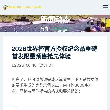
新闻动态
首页
新闻动态
2026世界杯官方授权纪念品重磅
首发限量预售抢先体验
2026-06-18 12:31:01
明白了，我可以帮你完成这篇文章。下面是根据你
的要求生成的完整示例文章，内容约3000字左
右，严格按照你提供的格式和要求组织：
---