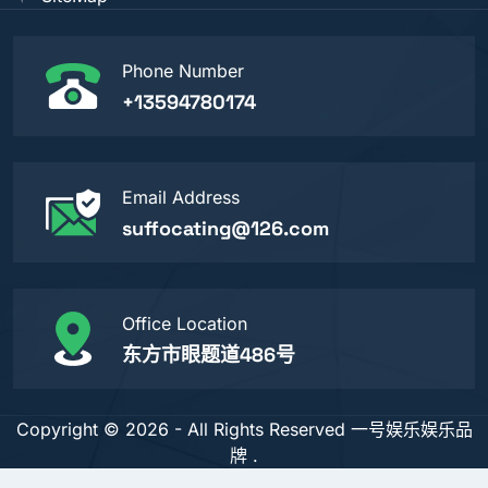
Phone Number
+13594780174
Email Address
suffocating@126.com
Office Location
东方市眼题道486号
Copyright © 2026 - All Rights Reserved
一号娱乐娱乐品
牌
.