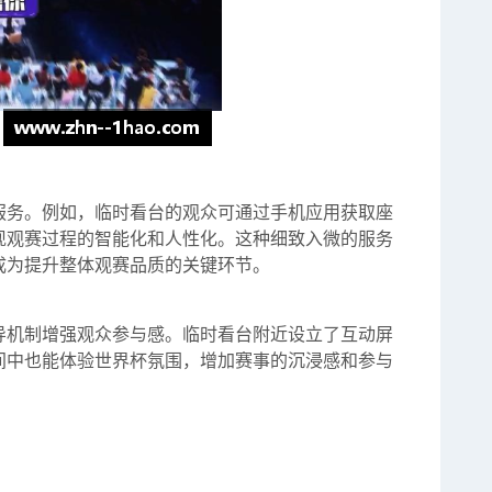
服务。例如，临时看台的观众可通过手机应用获取座
现观赛过程的智能化和人性化。这种细致入微的服务
成为提升整体观赛品质的关键环节。
导机制增强观众参与感。临时看台附近设立了互动屏
间中也能体验世界杯氛围，增加赛事的沉浸感和参与