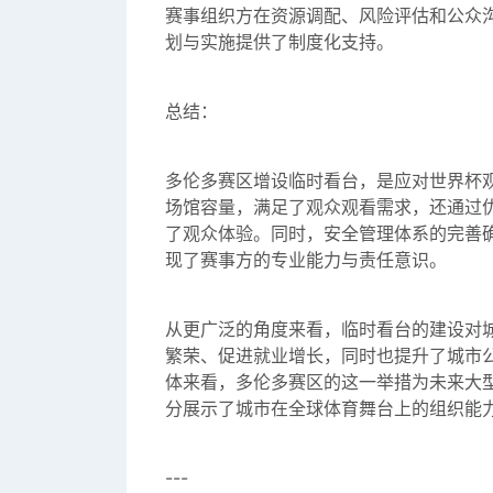
赛事组织方在资源调配、风险评估和公众
划与实施提供了制度化支持。
总结：
多伦多赛区增设临时看台，是应对世界杯
场馆容量，满足了观众观看需求，还通过
了观众体验。同时，安全管理体系的完善
现了赛事方的专业能力与责任意识。
从更广泛的角度来看，临时看台的建设对
繁荣、促进就业增长，同时也提升了城市
体来看，多伦多赛区的这一举措为未来大
分展示了城市在全球体育舞台上的组织能
---