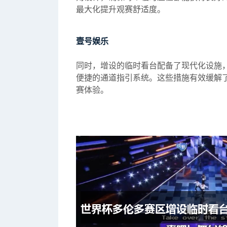
最大化提升观赛舒适度。
壹号娱乐
同时，增设的临时看台配备了现代化设施
便捷的通道指引系统。这些措施有效缓解
赛体验。