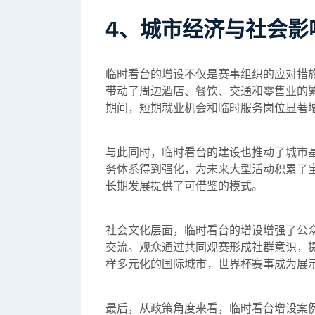
4、城市经济与社会影
临时看台的增设不仅是赛事组织的应对措
带动了周边酒店、餐饮、交通和零售业的
期间，短期就业机会和临时服务岗位显著
与此同时，临时看台的建设也推动了城市
务体系得到强化，为未来大型活动积累了
长期发展提供了可借鉴的模式。
社会文化层面，临时看台的增设增强了公
交流。观众通过共同观赛形成社群意识，
样多元化的国际城市，世界杯赛事成为展
最后，从政策角度来看，临时看台增设案