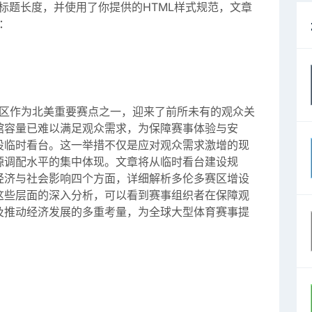
标题长度，并使用了你提供的HTML样式规范，文章
：
赛区作为北美重要赛点之一，迎来了前所未有的观众关
馆容量已难以满足观众需求，为保障赛事体验与安
设临时看台。这一举措不仅是应对观众需求激增的现
源调配水平的集中体现。文章将从临时看台建设规
经济与社会影响四个方面，详细解析多伦多赛区增设
这些层面的深入分析，可以看到赛事组织者在保障观
及推动经济发展的多重考量，为全球大型体育赛事提