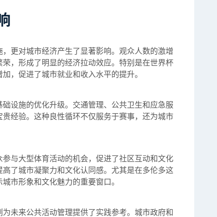
响
施，更对城市经济产生了显著影响。观众人数的激增
繁荣，形成了明显的经济拉动效应。特别是在世界杯
增加，促进了城市就业和收入水平的提升。
基础设施的优化升级。交通管理、公共卫生和应急服
宝贵经验。这种良性循环不仅服务于赛事，还为城市
众参与大型体育活动的机会，促进了社区互动和文化
提高了城市凝聚力和文化认同感。尤其是在多伦多这
示城市形象和文化魅力的重要窗口。
例为未来公共活动管理提供了实践参考。城市政府和