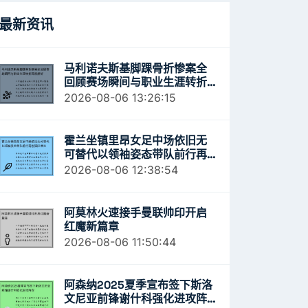
最新资讯
马利诺夫斯基脚踝骨折惨案全
回顾赛场瞬间与职业生涯转折
深度解析
2026-08-06 13:26:15
霍兰坐镇里昂女足中场依旧无
可替代以领袖姿态带队前行再
创强队荣光
2026-08-06 12:38:54
阿莫林火速接手曼联帅印开启
红魔新篇章
2026-08-06 11:50:44
阿森纳2025夏季宣布签下斯洛
文尼亚前锋谢什科强化进攻阵