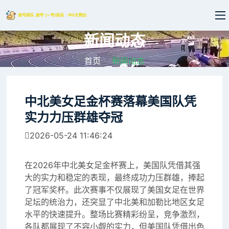
新闻动态
首页
新闻动态
中北美女足金杯赛落幕美国队凭
实力力压群雄夺冠
2026-05-24 11:46:24
在2026年中北美女足金杯赛上，美国队凭借其强
大的实力和稳定的表现，最终成功力压群雄，捧起
了冠军奖杯。此次赛事不仅展现了美国女足在世界
足坛的统治力，还突显了中北美和加勒比地区女足
水平的快速提升。整场比赛精彩纷呈，竞争激烈，
各队都展现了不容小觑的实力，但美国队凭借出色