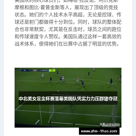
美国队的核心球员们，如梅根·拉皮诺、阿历克斯·
摩根和图比·霍普金斯等人，展现出了顶级的竞技
状态。她们的个人技术水平高超，无论是控球、传
球还是射门都做得十分到位。同时，球队的整体配
合也非常默契，尤其是在反击时，球员之间的跑位
和传球速度令人赞叹。美国队通过这样一套高效的
战术体系，使得她们在比赛中占据了明显的优势。