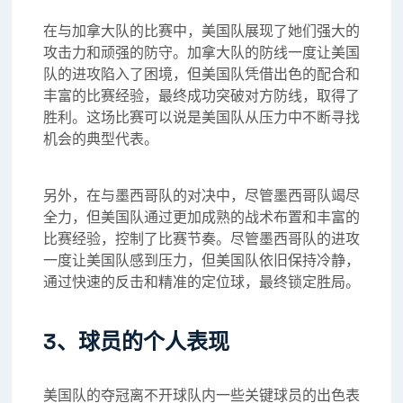
在与加拿大队的比赛中，美国队展现了她们强大的
攻击力和顽强的防守。加拿大队的防线一度让美国
队的进攻陷入了困境，但美国队凭借出色的配合和
丰富的比赛经验，最终成功突破对方防线，取得了
胜利。这场比赛可以说是美国队从压力中不断寻找
机会的典型代表。
另外，在与墨西哥队的对决中，尽管墨西哥队竭尽
全力，但美国队通过更加成熟的战术布置和丰富的
比赛经验，控制了比赛节奏。尽管墨西哥队的进攻
一度让美国队感到压力，但美国队依旧保持冷静，
通过快速的反击和精准的定位球，最终锁定胜局。
3、球员的个人表现
美国队的夺冠离不开球队内一些关键球员的出色表