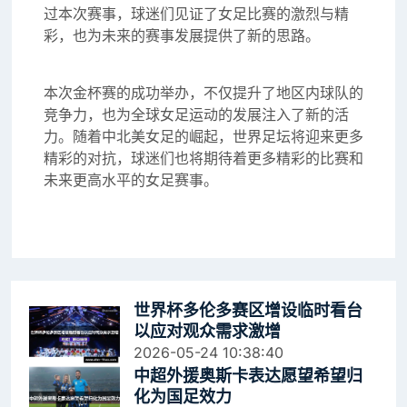
过本次赛事，球迷们见证了女足比赛的激烈与精
彩，也为未来的赛事发展提供了新的思路。
本次金杯赛的成功举办，不仅提升了地区内球队的
竞争力，也为全球女足运动的发展注入了新的活
力。随着中北美女足的崛起，世界足坛将迎来更多
精彩的对抗，球迷们也将期待着更多精彩的比赛和
未来更高水平的女足赛事。
世界杯多伦多赛区增设临时看台
以应对观众需求激增
2026-05-24 10:38:40
中超外援奥斯卡表达愿望希望归
化为国足效力