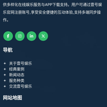
供多样化在线娱乐服务与APP下载支持。用户可通过壹号娱
乐官网注册账号,享受安全便捷的互动体验,支持多端同步操
作。
导航
关于壹号娱乐
经典案例
新闻动态
服务种类
交流壹号娱乐
网站地图