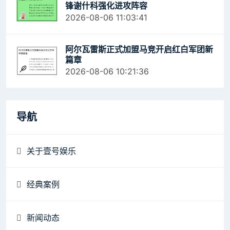
锋谢什科强化进攻阵容
2026-08-06 11:03:41
阿尔瓦雷斯正式加盟马竞开启红白军团新
篇章
2026-08-06 10:21:36
导航
关于壹号娱乐
经典案例
新闻动态