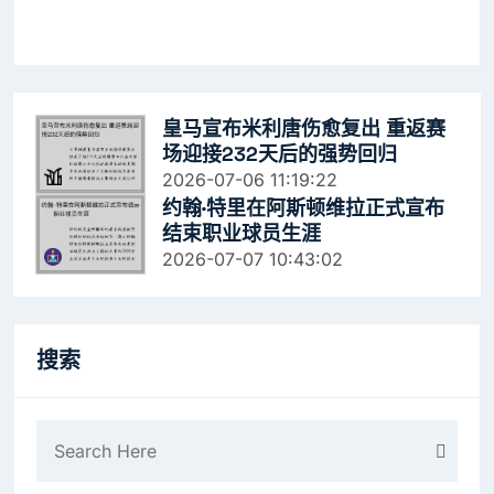
皇马宣布米利唐伤愈复出 重返赛
场迎接232天后的强势回归
2026-07-06 11:19:22
约翰·特里在阿斯顿维拉正式宣布
结束职业球员生涯
2026-07-07 10:43:02
搜索