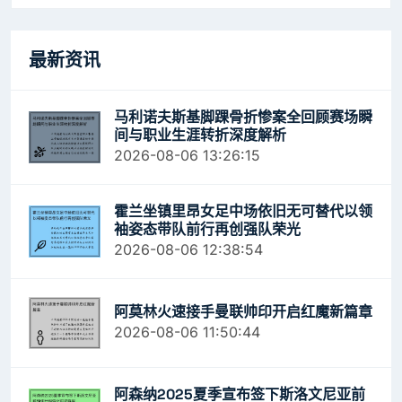
最新资讯
马利诺夫斯基脚踝骨折惨案全回顾赛场瞬
间与职业生涯转折深度解析
2026-08-06 13:26:15
霍兰坐镇里昂女足中场依旧无可替代以领
袖姿态带队前行再创强队荣光
2026-08-06 12:38:54
阿莫林火速接手曼联帅印开启红魔新篇章
2026-08-06 11:50:44
阿森纳2025夏季宣布签下斯洛文尼亚前