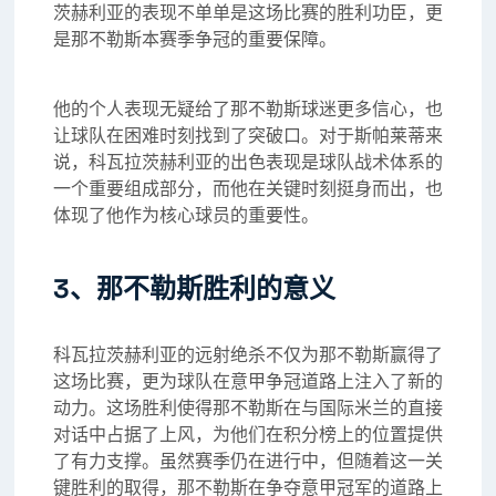
茨赫利亚的表现不单单是这场比赛的胜利功臣，更
是那不勒斯本赛季争冠的重要保障。
他的个人表现无疑给了那不勒斯球迷更多信心，也
让球队在困难时刻找到了突破口。对于斯帕莱蒂来
说，科瓦拉茨赫利亚的出色表现是球队战术体系的
一个重要组成部分，而他在关键时刻挺身而出，也
体现了他作为核心球员的重要性。
3、那不勒斯胜利的意义
科瓦拉茨赫利亚的远射绝杀不仅为那不勒斯赢得了
这场比赛，更为球队在意甲争冠道路上注入了新的
动力。这场胜利使得那不勒斯在与国际米兰的直接
对话中占据了上风，为他们在积分榜上的位置提供
了有力支撑。虽然赛季仍在进行中，但随着这一关
键胜利的取得，那不勒斯在争夺意甲冠军的道路上