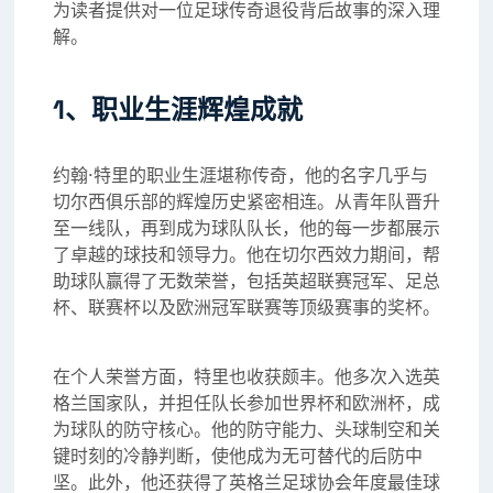
为读者提供对一位足球传奇退役背后故事的深入理
解。
1、职业生涯辉煌成就
约翰·特里的职业生涯堪称传奇，他的名字几乎与
切尔西俱乐部的辉煌历史紧密相连。从青年队晋升
至一线队，再到成为球队队长，他的每一步都展示
了卓越的球技和领导力。他在切尔西效力期间，帮
助球队赢得了无数荣誉，包括英超联赛冠军、足总
杯、联赛杯以及欧洲冠军联赛等顶级赛事的奖杯。
在个人荣誉方面，特里也收获颇丰。他多次入选英
格兰国家队，并担任队长参加世界杯和欧洲杯，成
为球队的防守核心。他的防守能力、头球制空和关
键时刻的冷静判断，使他成为无可替代的后防中
坚。此外，他还获得了英格兰足球协会年度最佳球