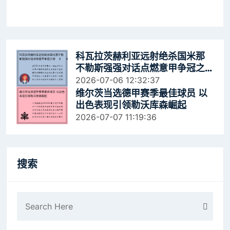
科瓦拉茨赫利亚远射绝杀国米那
不勒斯强强对话点燃意甲争冠之
夜 ⚽🔥
2026-07-06 12:32:37
维尔茨当选德甲赛季最佳球员 以
出色表现引领勒沃库森崛起
2026-07-07 11:19:36
搜索