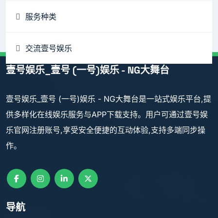
服务种类
交流壹号娱乐
壹号娱乐_壹号 (一号)娱乐 - NG大舞台
壹号娱乐_壹号 (一号)娱乐 - NG大舞台是一站式娱乐平台,提
供多样化在线娱乐服务与APP下载支持。用户可通过壹号娱
乐官网注册账号,享受安全便捷的互动体验,支持多端同步操
作。
导航