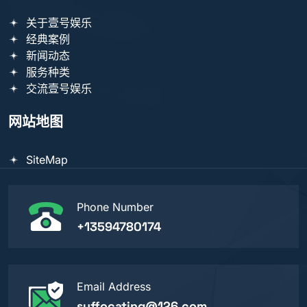
关于壹号娱乐
经典案例
新闻动态
服务种类
交流壹号娱乐
网站地图
SiteMap
Phone Number
+13594780174
Email Address
suffocating@126.com