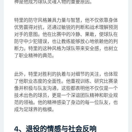
神是他成为球队灵魂人物的重要原因。
特里的防守风格兼具力量与智慧，他不仅依靠身体
优势赢得对抗，还通过敏锐的判断和战术理解预测
对手的意图。他在比赛中的冷静、果敢，使球队在
防守中少犯错误，也让教练能够放心地依赖他的判
断力。特里的这种风格为球队带来安全感，也树立
了职业精神的典范。
此外，特里对胜利的执着与对细节的关注，也体现
了他职业态度的全面性。他重视训练、研究比赛录
像并积极与队友沟通，这些都表明他不仅仅是一个
技术出色的球员，更是一个深谙团队精神和职业规
范的领袖。他的精神感染了身边的每一位队友，也
成为足球界的楷模。
4、退役的情感与社会反响