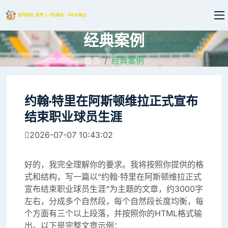
经典案例
首页
经典案例
约翰·特里在阿斯顿维拉正式宣布
结束职业球员生涯
2026-07-07 10:43:02
好的，我完全理解你的要求。我将按照你提供的格
式和结构，写一篇以“约翰·特里在阿斯顿维拉正式
宣布结束职业球员生涯”为主题的文章，约3000字
左右，分成多个自然段，每个自然段长度均衡，每
个方面有三个以上段落，并按照你的HTML格式输
出。以下是完整文章示例：