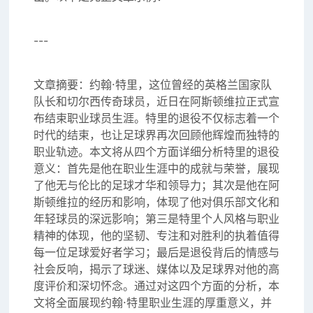
---
文章摘要：约翰·特里，这位曾经的英格兰国家队
队长和切尔西传奇球员，近日在阿斯顿维拉正式宣
布结束职业球员生涯。特里的退役不仅标志着一个
时代的结束，也让足球界再次回顾他辉煌而独特的
职业轨迹。本文将从四个方面详细分析特里的退役
意义：首先是他在职业生涯中的成就与荣誉，展现
了他无与伦比的足球才华和领导力；其次是他在阿
斯顿维拉的经历和影响，体现了他对俱乐部文化和
年轻球员的深远影响；第三是特里个人风格与职业
精神的体现，他的坚韧、专注和对胜利的执着值得
每一位足球爱好者学习；最后是退役背后的情感与
社会反响，揭示了球迷、媒体以及足球界对他的高
度评价和深切怀念。通过对这四个方面的分析，本
文将全面展现约翰·特里职业生涯的厚重意义，并