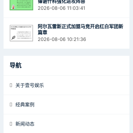
锋谢什科强化进攻阵容
2026-08-06 11:03:41
阿尔瓦雷斯正式加盟马竞开启红白军团新
篇章
2026-08-06 10:21:36
导航
关于壹号娱乐
经典案例
新闻动态