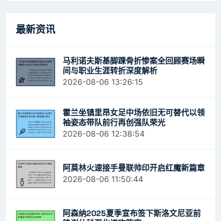
最新资讯
马利诺夫斯基脚踝骨折惨案全回顾赛场瞬
间与职业生涯转折深度解析
2026-08-06 13:26:15
霍兰坐镇里昂女足中场依旧无可替代以领
袖姿态带队前行再创强队荣光
2026-08-06 12:38:54
阿莫林火速接手曼联帅印开启红魔新篇章
2026-08-06 11:50:44
阿森纳2025夏季宣布签下斯洛文尼亚前