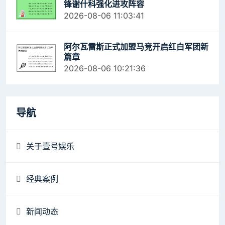
锋谢什科强化进攻阵容
2026-08-06 11:03:41
阿尔瓦雷斯正式加盟马竞开启红白军团新
篇章
2026-08-06 10:21:36
导航
关于壹号娱乐
经典案例
新闻动态