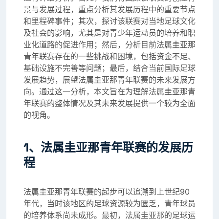
景与发展过程，重点分析其发展历程中的重要节点
和里程碑事件；其次，探讨该联赛对当地足球文化
及社会的影响，尤其是对青少年运动员的培养和职
业化道路的促进作用；然后，分析目前法属圭亚那
青年联赛存在的一些挑战和困境，包括资金不足、
基础设施不完善等问题；最后，结合当前国际足球
发展趋势，展望法属圭亚那青年联赛的未来发展方
向。通过这一分析，本文旨在为理解法属圭亚那青
年联赛的整体情况及其未来发展提供一个较为全面
的视角。
1、法属圭亚那青年联赛的发展历
程
法属圭亚那青年联赛的起步可以追溯到上世纪90
年代，当时该地区的足球资源较为匮乏，青年球员
的培养体系尚未成形。最初，法属圭亚那的足球运