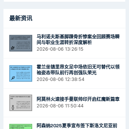
最新资讯
马利诺夫斯基脚踝骨折惨案全回顾赛场瞬
间与职业生涯转折深度解析
2026-08-06 13:26:15
霍兰坐镇里昂女足中场依旧无可替代以领
袖姿态带队前行再创强队荣光
2026-08-06 12:38:54
阿莫林火速接手曼联帅印开启红魔新篇章
2026-08-06 11:50:44
阿森纳2025夏季宣布签下斯洛文尼亚前