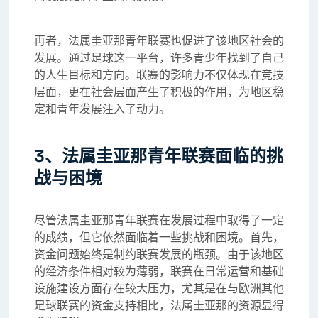
再者，法属圭亚那青年联赛也促进了该地区社会的
发展。通过足球这一平台，许多青少年找到了自己
的人生目标和方向。联赛的影响力不仅体现在竞技
层面，更在社会层面产生了积极的作用，为地区稳
定和青年发展注入了动力。
3、法属圭亚那青年联赛面临的挑
战与困境
尽管法属圭亚那青年联赛在发展过程中取得了一定
的成绩，但它依然面临着一些挑战和困境。首先，
资金问题始终是制约联赛发展的瓶颈。由于该地区
的经济条件相对较为薄弱，联赛在日常运营和基础
设施建设方面存在较大压力，尤其是在与欧洲其他
足球联赛的资金支持相比，法属圭亚那的资源显得