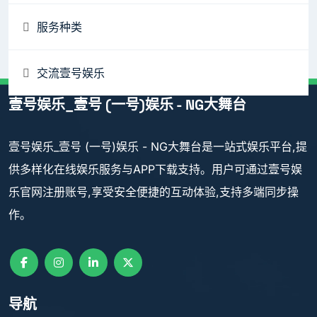
服务种类
交流壹号娱乐
壹号娱乐_壹号 (一号)娱乐 - NG大舞台
壹号娱乐_壹号 (一号)娱乐 - NG大舞台是一站式娱乐平台,提
供多样化在线娱乐服务与APP下载支持。用户可通过壹号娱
乐官网注册账号,享受安全便捷的互动体验,支持多端同步操
作。
导航