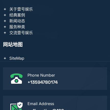
关于壹号娱乐
经典案例
新闻动态
服务种类
交流壹号娱乐
网站地图
SiteMap
Phone Number
+13594780174
Email Address