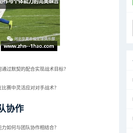
何通过默契的配合实现战术目标？
在比赛中灵活应对对手战术？
队协作
能力如何与团队协作相结合？