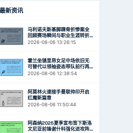
最新资讯
马利诺夫斯基脚踝骨折惨案全
回顾赛场瞬间与职业生涯转折
深度解析
2026-08-06 13:26:15
霍兰坐镇里昂女足中场依旧无
可替代以领袖姿态带队前行再
创强队荣光
2026-08-06 12:38:54
阿莫林火速接手曼联帅印开启
红魔新篇章
2026-08-06 11:50:44
阿森纳2025夏季宣布签下斯洛
文尼亚前锋谢什科强化进攻阵