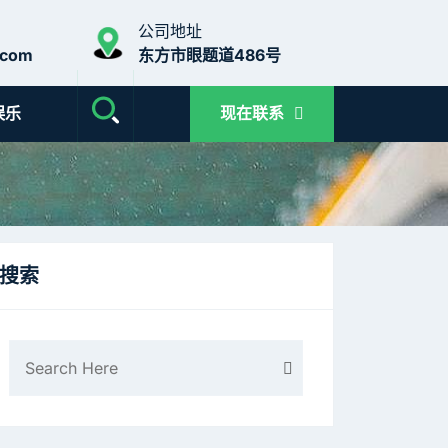
公司地址
.com
东方市眼题道486号
娱乐
现在联系
搜索