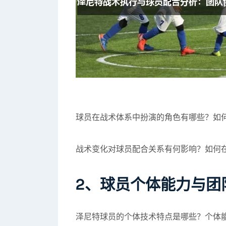
球员在战术体系中扮演的角色有哪些？如
战术变化对球员配合关系有何影响？如何
2、球员个体能力与团
泽尼特球员的个体技术特点是哪些？个体