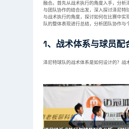
融合。首先从战术执行的角度入手，分析
与团队协作的结合出发，深入探讨泽尼特
与战术执行的角度，探讨如何在比赛中实
队的整体表现进行总结，分析团队协作与
1、战术体系与球员配
泽尼特球队的战术体系是如何设计的？战