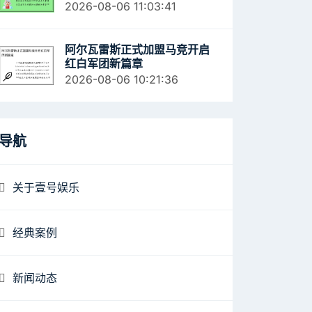
容
2026-08-06 11:03:41
阿尔瓦雷斯正式加盟马竞开启
红白军团新篇章
2026-08-06 10:21:36
导航
关于壹号娱乐
经典案例
新闻动态