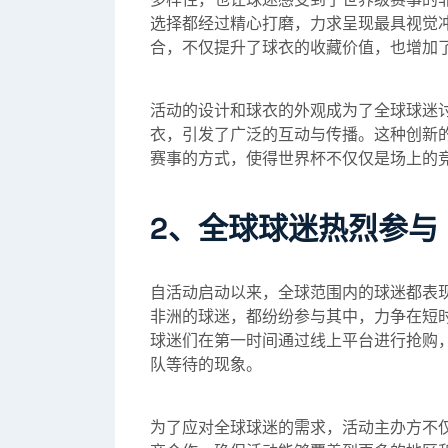
选择都经过精心打磨，力求呈现最具视觉
合，不仅提升了球衣的收藏价值，也增加
活动的设计和球衣的外观成为了全球球迷
衣，引发了广泛的互动与传播。这种创新
赛事的方式，使得世界杯不仅仅是场上的
2、全球球迷热烈参与
自活动启动以来，全球范围内的球迷都表
非洲的球迷，都纷纷参与其中，力争在短
球迷们在第一时间通过线上平台进行抢购
队等待的现象。
为了应对全球球迷的需求，活动主办方不