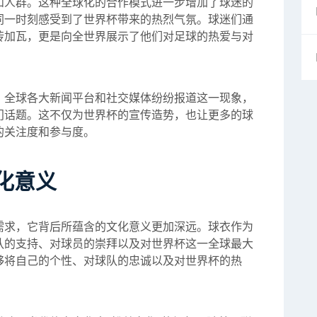
和人群。这种全球化的合作模式进一步增加了球迷的
同一时刻感受到了世界杯带来的热烈气氛。球迷们通
砖加瓦，更是向全世界展示了他们对足球的热爱与对
，全球各大新闻平台和社交媒体纷纷报道这一现象，
门话题。这不仅为世界杯的宣传造势，也让更多的球
的关注度和参与度。
化意义
需求，它背后所蕴含的文化意义更加深远。球衣作为
队的支持、对球员的崇拜以及对世界杯这一全球最大
够将自己的个性、对球队的忠诚以及对世界杯的热