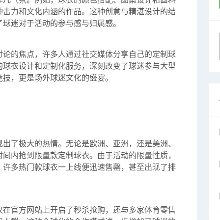
冲击力和文化内涵的作品。这种创意与精湛设计的结
了球迷对于活动的参与感与归属感。
讨论的焦点，许多人通过社交媒体分享自己的定制球
的球衣设计和定制化服务，深刻改变了球迷参与大型
竞技，更是场外球迷文化的盛宴。
现出了极大的热情。无论是欧洲、亚洲，还是美洲、
时间内抢到限量款定制球衣。由于活动的限量性质，
，许多热门款球衣一上线便迅速售罄，甚至出现了排
仅在官方网站上开启了秒杀抢购，还与多家体育零售