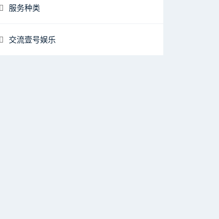
服务种类
交流壹号娱乐