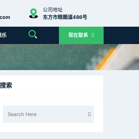
公司地址
.com
东方市眼题道486号
娱乐
现在联系
搜索