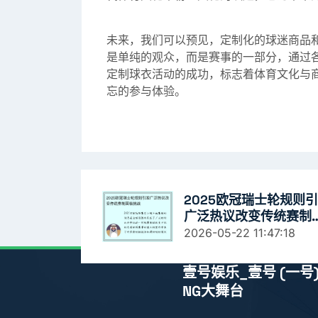
未来，我们可以预见，定制化的球迷商品
是单纯的观众，而是赛事的一部分，通过各
定制球衣活动的成功，标志着体育文化与
忘的参与体验。
2025欧冠瑞士轮规则
广泛热议改变传统赛制
临挑战
2026-05-22 11:47:18
壹号娱乐_壹号 (一号)
NG大舞台