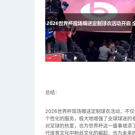
总结：
2026世界杯现场赠送定制球衣活动，不
个性化的服务，极大地增强了全球球迷的
对足球的热爱，也为世界杯这一盛事增添
代体育文化中粉丝文化的崛起，也为未来