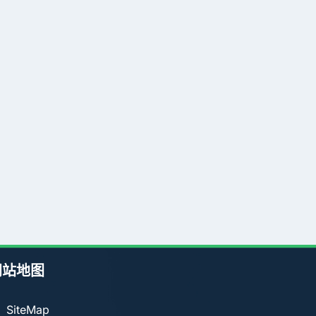
网站地图
SiteMap