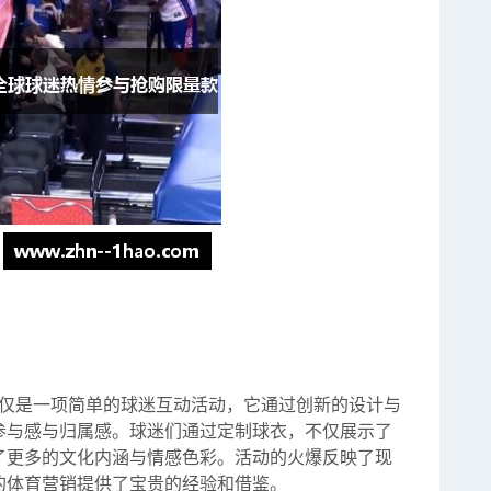
仅仅是一项简单的球迷互动活动，它通过创新的设计与
参与感与归属感。球迷们通过定制球衣，不仅展示了
了更多的文化内涵与情感色彩。活动的火爆反映了现
的体育营销提供了宝贵的经验和借鉴。