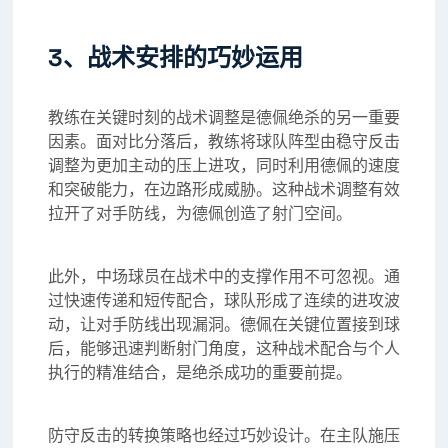
3、战术安排的巧妙运用
教练在关键时刻的战术调整是德佩绝杀的另一重要
因素。面对比分落后，教练将球队阵型由稳守反击
调整为更加主动的压上进攻，同时利用德佩的速度
和突破能力，在边路形成威胁。这种战术调整有效
拉开了对手防线，为德佩创造了射门空间。
此外，中场球员在战术中的支撑作用不可忽视。通
过快速传递和短传配合，球队形成了连续的进攻波
动，让对手防线出现漏洞。德佩在关键位置接到球
后，能够迅速判断射门角度，这种战术配合与个人
执行的精准结合，是绝杀成功的重要前提。
防守反击的转换策略也经过巧妙设计。在主队施压