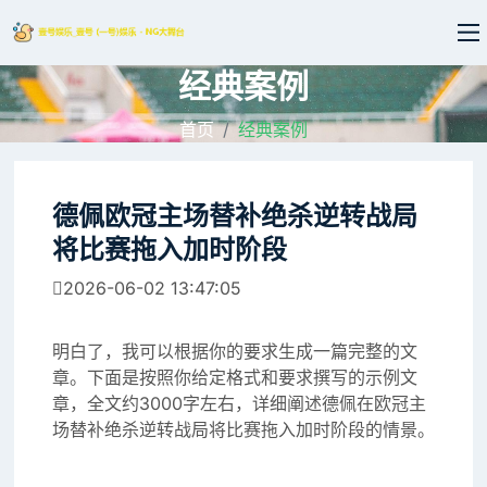
经典案例
首页
经典案例
德佩欧冠主场替补绝杀逆转战局
将比赛拖入加时阶段
2026-06-02 13:47:05
明白了，我可以根据你的要求生成一篇完整的文
章。下面是按照你给定格式和要求撰写的示例文
章，全文约3000字左右，详细阐述德佩在欧冠主
场替补绝杀逆转战局将比赛拖入加时阶段的情景。