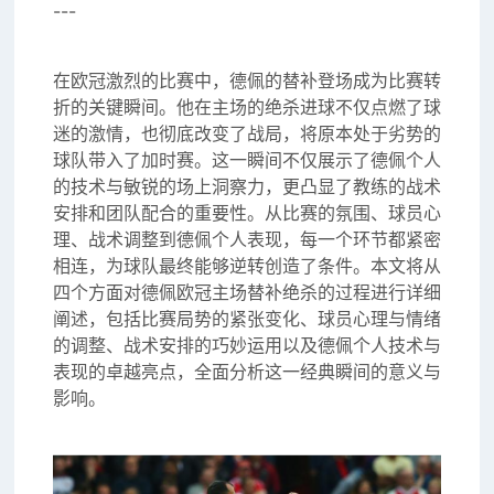
---
在欧冠激烈的比赛中，德佩的替补登场成为比赛转
折的关键瞬间。他在主场的绝杀进球不仅点燃了球
迷的激情，也彻底改变了战局，将原本处于劣势的
球队带入了加时赛。这一瞬间不仅展示了德佩个人
的技术与敏锐的场上洞察力，更凸显了教练的战术
安排和团队配合的重要性。从比赛的氛围、球员心
理、战术调整到德佩个人表现，每一个环节都紧密
相连，为球队最终能够逆转创造了条件。本文将从
四个方面对德佩欧冠主场替补绝杀的过程进行详细
阐述，包括比赛局势的紧张变化、球员心理与情绪
的调整、战术安排的巧妙运用以及德佩个人技术与
表现的卓越亮点，全面分析这一经典瞬间的意义与
影响。