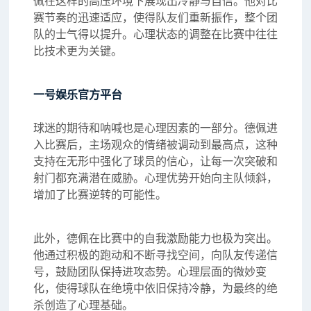
佩在这样的高压环境下展现出冷静与自信。他对比
赛节奏的迅速适应，使得队友们重新振作，整个团
队的士气得以提升。心理状态的调整在比赛中往往
比技术更为关键。
一号娱乐官方平台
球迷的期待和呐喊也是心理因素的一部分。德佩进
入比赛后，主场观众的情绪被调动到最高点，这种
支持在无形中强化了球员的信心，让每一次突破和
射门都充满潜在威胁。心理优势开始向主队倾斜，
增加了比赛逆转的可能性。
此外，德佩在比赛中的自我激励能力也极为突出。
他通过积极的跑动和不断寻找空间，向队友传递信
号，鼓励团队保持进攻态势。心理层面的微妙变
化，使得球队在绝境中依旧保持冷静，为最终的绝
杀创造了心理基础。