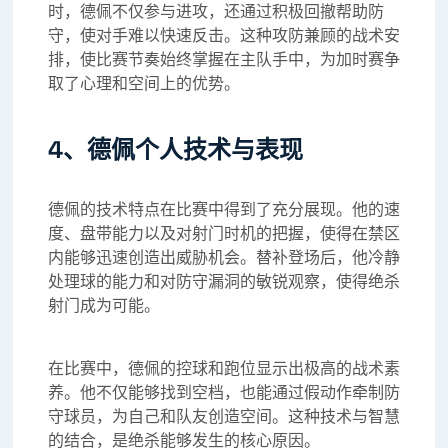
时，德佩不仅参与进攻，还通过积极回撤帮助防
守，使对手难以快速反击。这种攻防兼顾的战术安
排，使比赛节奏始终掌握在主队手中，为加时赛争
取了心理和空间上的优势。
4、德佩个人技术与表现
德佩的技术特点在比赛中得到了充分展现。他的速
度、盘带能力以及对射门时机的把握，使得在禁区
内能够迅速创造出威胁机会。替补登场后，他冷静
处理球的能力和对防守漏洞的敏锐观察，使得绝杀
射门成为可能。
在比赛中，德佩的控球和跑位显示出极高的战术素
养。他不仅能够找到空档，也能通过假动作牵制防
守球员，为自己和队友创造空间。这种技术与智慧
的结合，是绝杀能够发生的核心原因。