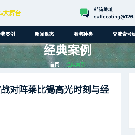
邮箱地址
suffocating@126
经典案例
新闻动态
服务种类
交流壹号
经典案例
首页
经典案例
欧战对阵莱比锡高光时刻与经