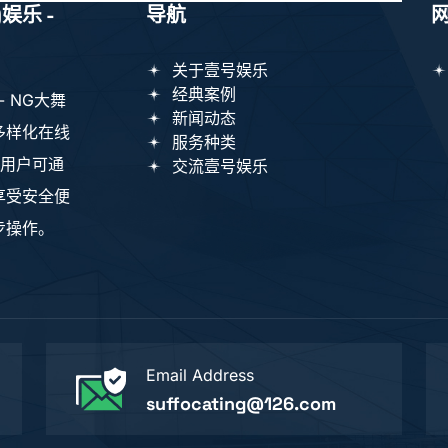
娱乐 -
导航
关于壹号娱乐
经典案例
- NG大舞
新闻动态
多样化在线
服务种类
。用户可通
交流壹号娱乐
享受安全便
步操作。
Email Address
suffocating@126.com