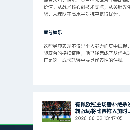
综合来看，恰尔汗奥卢在欧战对阵莱比锡
价值。从战术核心到技术支点，从关键先
势，为球队在高水平对抗中赢得优势。
壹号娱乐
这些经典表现不仅是个人能力的集中展现
战舞台的持续证明，他已经完成了从优秀
正是这一成长轨迹中最具代表性的注脚。
德佩欧冠主场替补绝杀
转战局将比赛拖入加时
段
2026-06-02 13:47:05