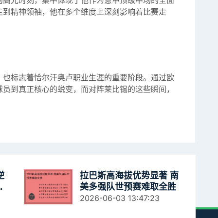
的高光时刻，集中体现了他作为意甲顶级中场的全面
生到精神领袖，他在多个维度上深刻影响着比赛走
，也标志着恰尔汗奥卢职业生涯的重要阶段。通过欧
球员到真正核心的蜕变，而对阵莱比锡的这些瞬间，
逆
拉巴斯高海拔优势显著 南
阶
美多强队世预赛难取全胜
2026-06-03 13:47:23